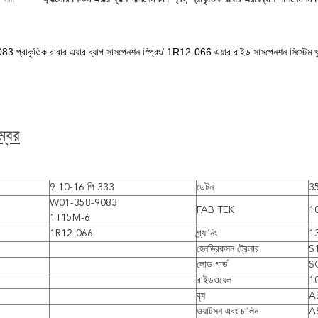
্রাকৃতিক রাবার এয়ার ব্যাগ সাসপেনশন স্প্রিং/ 1R12-066 এয়ার রাইড সাসপেনশন সিস্টেম খুচরা 
্বর
9 10-16 পি 333
ডেটন
3
W01-358-9083
FAB TEK
1
1T15M-6
1R12-066
গ্র্যানিং
1
হেনড্রিকসন ট্রেলার
S
লোড গার্ড
S
রাইডওয়েল
1
বৃষ
A
ওয়াটসন এবং চালিন
A