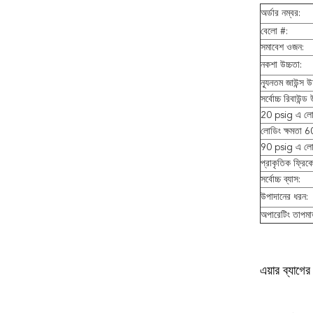
অর্ডার নম্বর:
বেলো #:
সমাবেশ ওজন:
নকশা উচ্চতা:
ন্যূনতম জাউন্স উচ
সর্বোচ্চ রিবাউন্ড 
20 psig এ লোড
লোডিং ক্ষমতা 
90 psig এ লোড
প্রাকৃতিক ফ্রিকোয
সর্বোচ্চ ব্যাস:
উপাদানের ধরন:
অপারেটিং তাপমাত
এয়ার ব্যাগে