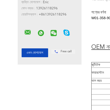
ব্যক্তি যোগাযোগ :
Eric
ফোন নম্বর :
13926118296
পণ্যের বর্ণনা
হোয়াটসঅ্যাপ :
+8613926118296
W01-358-9083 প
OEM নম
Free call
কন্টিটেক
ফায়ারস্টোন
ভাল বছর