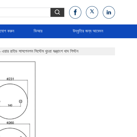
াযোগ করুন
ভিআর
উদ্ধৃতির জন্য আবেদন
র রাইড সাসপেনশন সিস্টেম খুচরা যন্ত্রাংশ খাদ পিস্টন