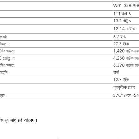
W01-358-90
1T15M-6
13.2 পাউন্ড
12-14.5 ইঞ্চি
্চতা:
6.7 ইঞ্চি
উচ্চতা:
20.3 ইঞ্চি
িং ক্ষমতা:
1,420 পাউন্ডএফ
60 psig এ:
4,260 পাউন্ডএফ
িং ক্ষমতা:
6,390 পাউন্ডএফ
়েন্সি:
হার্জ
12.7 ইঞ্চি
প্রাকৃতিক রাবার
্রা:
57Cº থেকে -5
র জন্য সাধারণ আবেদন