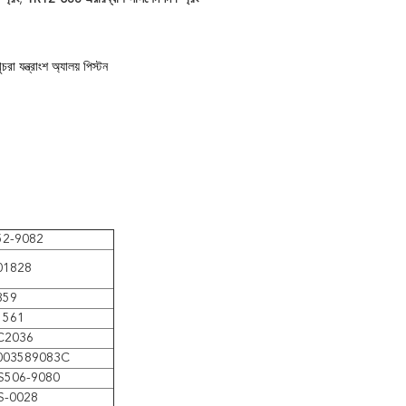
যন্ত্রাংশ অ্যালয় পিস্টন
52-9082
01828
359
1561
C2036
003589083C
S506-9080
S-0028