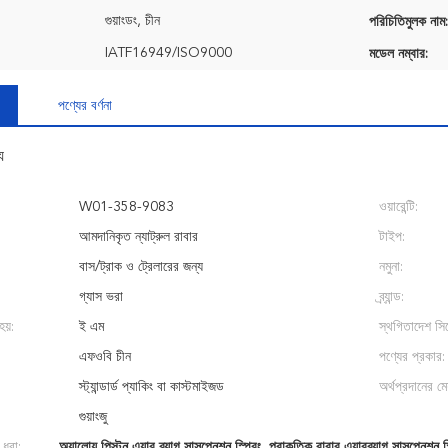
গুয়াংডং, চীন
পরিচিতিমুলক নাম:
IATF16949/ISO9000
মডেল নম্বার:
পণ্যের বর্ণনা
য
W01-358-9083
ওয়ারেন্টি:
আমদানিকৃত ন্যাট্রুল রাবার
টাইপ:
বাস/ট্রাক ও ট্রেলারের জন্য
নমুনা:
গ্যাস ভরা
ব্র্যান্ড:
হয়:
ই এম
স্থগিতাদেশ সিস
এফওবি চীন
পণ্যের প্রকার:
স্ট্যান্ডার্ড প্যাকিং বা কাস্টমাইজড
অর্থপ্রদানের মেয
গুয়াংজু
 ধরা:
অ্যালোয় পিস্টন এয়ার ব্যাগ সাসপেনশন স্প্রিং
,
প্রাকৃতিক রাবার এয়ারব্যাগ সাসপেনশন স্