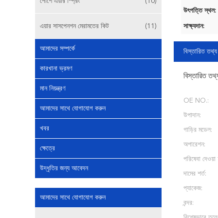
পোর্শে এয়ার স্প্রিং
(10)
উৎপত্তি স্থল:
এয়ার সাসপেনশন মেরামতের কিট
(11)
সাক্ষ্যদান:
আমাদের সম্পর্কে
বিস্তারিত তথ্য
কারখানা ভ্রমণ
বিস্তারিত তথ্
মান নিয়ন্ত্রণ
OE NO.:
আমাদের সাথে যোগাযোগ করুন
উপাদান:
খবর
গাড়ির মডেল:
অপারেশন:
ক্ষেত্রে
পরিষেবা দেওয়া 
উদ্ধৃতির জন্য আবেদন
দামের শর্ত:
প্যাকেজ:
আমাদের সাথে যোগাযোগ করুন
বন্দর:
বিশেষভাবে তুলে