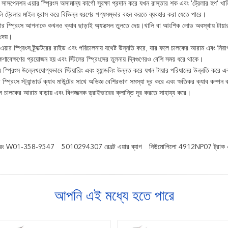
 সাসপেনশন এয়ার স্প্রিংস অসামান্য কার্গো সুরক্ষা প্রদান করে যখন রাস্তার শক এবং 'ট্রেলার হপ' খালি 
ালি ট্রেলার মাইল হ্রাস করে বিভিন্ন ধরণের পণ্যসম্ভার বহন করতে ব্যবহার করা যেতে পারে।
 এয়ার স্প্রিংস আপনাকে কখনও ক্যাব ছাড়াই অ্যাক্সেল তুলতে দেয়।খালি বা আংশিক লোড অবস্থায় টায়
দেয়।
 এয়ার স্প্রিংস ট্র্যাক্টরের রাইড এবং পরিচালনায় যথেষ্ট উন্নতি করে, যার ফলে চালকের আরাম এবং নিরাপত্
্ষণাবেক্ষণের প্রয়োজন হয় এবং স্টিলের স্প্রিংসের তুলনায় দ্বিগুণেরও বেশি সময় ধরে থাকে।
়ার স্প্রিংস উল্লেখযোগ্যভাবে স্টিয়ারিং এবং হ্যান্ডলিং উন্নত করে যখন টায়ার পরিধানের উন্নতি করে এ
ার স্প্রিংস স্ট্যান্ডার্ড ক্যাব মাউন্টের সাথে অভিজ্ঞ বেশিরভাগ সমস্যা দূর করে এবং ক্ষতিকর ক্যাব কম্প
িংস চালকের আরাম বাড়ায় এবং বিপজ্জনক ড্রাইভারের ক্লান্তি দূর করতে সাহায্য করে।
স্প্রিং W01-358-9547
5010294307 রেনল্ট এয়ার ব্যাগ
নিউমোপিলো 4912NP07 ট্রাক এয়
আপনি এই মধ্যে হতে পারে