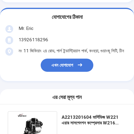
যোগাযোগের ঠিকানা
Mr. Eric
13926118296
নং 11 জিকিয়াং ২য় রোড, পার্ল ইন্ডাস্ট্রিয়াল পার্ক, কংহুয়া, গুয়াংজু সিটি, চীন
এখন যোগাযোগ
এর সেরা মূল্য পান
A2213201604 মার্সিডিজ W221
এয়ার সাসপেনশন কম্প্রেসার W216
মার্সিডিজ এয়ার সাসপেনশন পাম্প