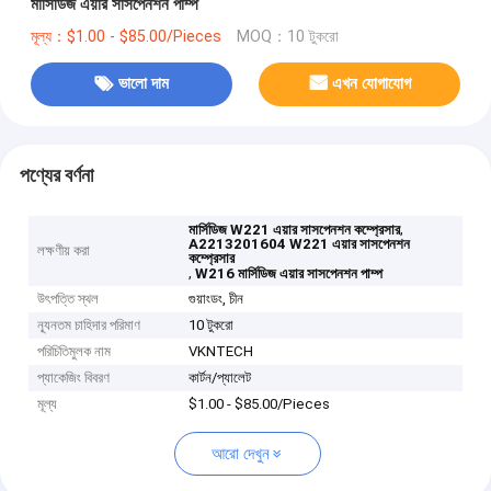
মার্সিডিজ এয়ার সাসপেনশন পাম্প
মূল্য：$1.00 - $85.00/Pieces
MOQ：10 টুকরো
ভালো দাম
এখন যোগাযোগ
পণ্যের বর্ণনা
,
মার্সিডিজ W221 এয়ার সাসপেনশন কম্প্রেসার
A2213201604 W221 এয়ার সাসপেনশন
লক্ষণীয় করা
কম্প্রেসার
,
W216 মার্সিডিজ এয়ার সাসপেনশন পাম্প
উৎপত্তি স্থল
গুয়াংডং, চীন
ন্যূনতম চাহিদার পরিমাণ
10 টুকরো
পরিচিতিমুলক নাম
VKNTECH
প্যাকেজিং বিবরণ
কার্টন/প্যালেট
মূল্য
$1.00 - $85.00/Pieces
আরো দেখুন