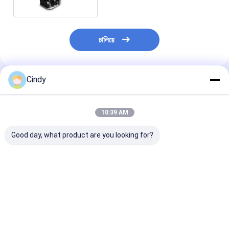
চালিয়ে
Cindy
প্রস্তাবিত পণ্য
10:39 AM
Good day, what product are you looking for?
BMW X5 F15 F85
বিলাসবহুল গাড়ি BMW E61
37206789938
37206875177 এয়ার
এয়ার কম্প্রেসার
37206799419
সাসপেনশন কম্প্রেসার
37206792855 2006-
প্যাসেজার কার এয়ার প
37206850555
2007 BMW 530xi
VKNTECH 1D15
VKNTECH 1D1600
VKNTECH 1D1505 এর
জন্য BMW X5 E7
ভালো দাম
ভালো দাম
ভালো দাম
দ্বারা প্রতিস্থাপন করতে পারে
জন্য
E71 এর জন্য এয়ার