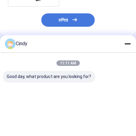
চালিয়ে
Cindy
প্রস্তাবিত পণ্য
11:11 AM
Good day, what product are you looking for?
BMW X5 F15 F85
বিলাসবহুল গাড়ি BMW E61
37206789938
37206875177 এয়ার
এয়ার কম্প্রেসার
37206799419
সাসপেনশন কম্প্রেসার
37206792855 2006-
প্যাসেজার কার এয়ার প
37206850555
2007 BMW 530xi
VKNTECH 1D15
VKNTECH 1D1600
VKNTECH 1D1505 এর
জন্য BMW X5 E7
ভালো দাম
ভালো দাম
ভালো দাম
দ্বারা প্রতিস্থাপন করতে পারে
জন্য
E71 এর জন্য এয়ার
সাসপেনশন কম্প্রেসার