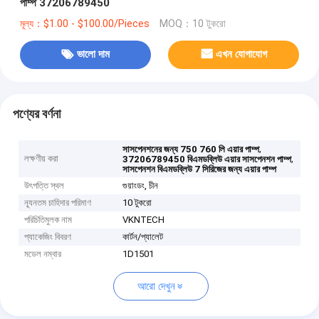
পাম্প 37206789450
মূল্য：$1.00 - $100.00/Pieces
MOQ：10 টুকরো
ভালো দাম
এখন যোগাযোগ
পণ্যের বর্ণনা
,
সাসপেনশনের জন্য 750 760 লি এয়ার পাম্প
লক্ষণীয় করা
,
37206789450 বিএমডব্লিউ এয়ার সাসপেনশন পাম্প
সাসপেনশন বিএমডব্লিউ 7 সিরিজের জন্য এয়ার পাম্প
উৎপত্তি স্থল
গুয়াংডং, চীন
ন্যূনতম চাহিদার পরিমাণ
10 টুকরো
পরিচিতিমুলক নাম
VKNTECH
প্যাকেজিং বিবরণ
কার্টন/প্যালেট
মডেল নম্বার
1D1501
আরো দেখুন