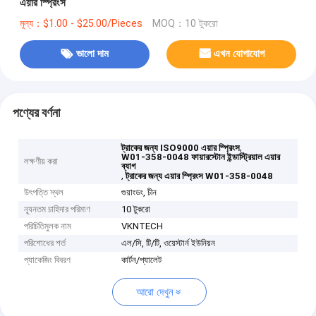
এয়ার স্প্রিংস
মূল্য：$1.00 - $25.00/Pieces
MOQ：10 টুকরো
ভালো দাম
এখন যোগাযোগ
পণ্যের বর্ণনা
,
ট্রাকের জন্য ISO9000 এয়ার স্প্রিংস
W01-358-0048 ফায়ারস্টোন ইন্ডাস্ট্রিয়াল এয়ার
লক্ষণীয় করা
ব্যাগ
,
ট্রাকের জন্য এয়ার স্প্রিংস W01-358-0048
উৎপত্তি স্থল
গুয়াংডং, চীন
ন্যূনতম চাহিদার পরিমাণ
10 টুকরো
পরিচিতিমুলক নাম
VKNTECH
পরিশোধের শর্ত
এল/সি, টি/টি, ওয়েস্টার্ন ইউনিয়ন
প্যাকেজিং বিবরণ
কার্টন/প্যালেট
আরো দেখুন