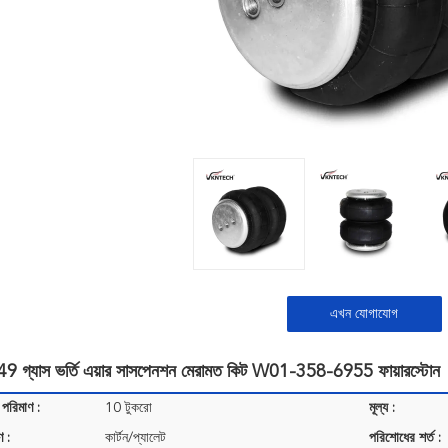
এখন যোগাযোগ
গ্যাস ভর্তি এয়ার সাসপেনশন মেরামত কিট W01-358-6955 ফায়ারস্টোন
 পরিমাণ :
10 টুকরো
মূল্য :
ণ :
কার্টন/প্যালেট
পরিশোধের শর্ত :