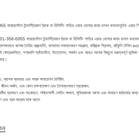
য়ারস্টোন ইন্ডাস্ট্রিয়াল ট্রাক বা রিফিটিং গাড়ির এয়ার বেলোর জন্য ডাবল কনভোলুটেড এয়ার স্প
-358-6955 ফায়ারস্টোন ইন্ডাস্ট্রিয়াল ট্রাক বা রিফিটিং গাড়ির এয়ার বেলোর জন্য ডাবল কনভোলু
ত ব্যাপকভাবে কাগজ তৈরির যন্ত্রপাতি, যানবাহন সনাক্তকরণ সরঞ্জাম, যান্ত্রিক গ্রিপার, ঝাঁকুনি টেবিল e
্ষেত্রগুলিতে, পণ্যগুলি স্যাঁতসেঁতে, উত্তোলন, সমর্থন এবং আরও অনেক কিছুতে গুরুত্বপূর্ণ ভূমি
 করে।
, ব্যাপক ব্যবহার এবং সহজ অপারেশন বৈশিষ্ট্য.
বা জীবন অর্জন, এবং কোন রক্ষণাবেক্ষণ এবং তৈলাক্তকরণ প্রয়োজন.
মনীয় প্রসারণ এবং সংকোচন, শক্তিশালী লোডিং ক্ষমতা, সুবিধাজনক নকশা এবং সাধারণ কাঠামোর জন্য
ণ এবং নরম মাধ্যম সঙ্গে আসে.
কন