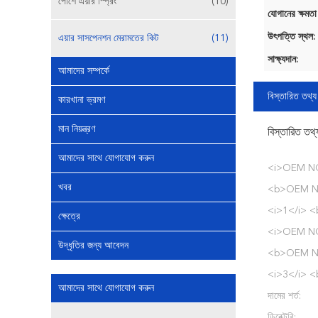
পোর্শে এয়ার স্প্রিং
(10)
যোগানের ক্ষমতা
উৎপত্তি স্থল:
এয়ার সাসপেনশন মেরামতের কিট
(11)
সাক্ষ্যদান:
আমাদের সম্পর্কে
বিস্তারিত তথ্য
কারখানা ভ্রমণ
মান নিয়ন্ত্রণ
বিস্তারিত তথ্
আমাদের সাথে যোগাযোগ করুন
<i>OEM NO
খবর
<b>OEM N
<i>1</i> <
ক্ষেত্রে
<i>OEM NO
উদ্ধৃতির জন্য আবেদন
<b>OEM N
<i>3</i> <
আমাদের সাথে যোগাযোগ করুন
দামের শর্ত:
ডিরেক্টরি: