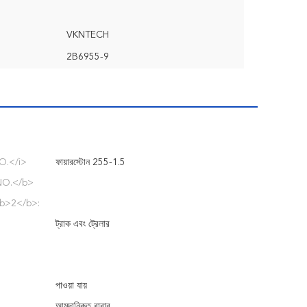
VKNTECH
2B6955-9
O.</i>
ফায়ারস্টোন 255-1.5
O.</b>
<b>2</b>:
ট্রাক এবং ট্রেলার
পাওয়া যায়
আমদানিকৃত রাবার