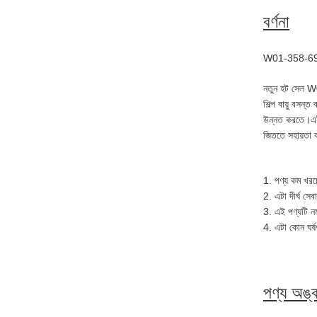
বর্ণনা
W01-358-6955 ফা
নতুন হট সেল W01
শিল্প বায়ু বসন্
উন্নত করতে।এই ক
জিততে সহায়তা
1. পণ্য কম খরচে
2. এটা দীর্ঘ সে
3. এই পণ্যটি ন
4. এটা কোন ঘর্ষ
পণ্য অঙ্