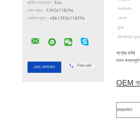
ব্যক্তি যোগাযোগ :
Eric
অপারেশন:
ফোন নম্বর :
13926118296
হোয়াটসঅ্যাপ :
+8613926118296
লোগো:
বন্দর:
বিশেষভাবে তুলে
পণ্যের বর্ণনা
ডাবল কনভোলুটে
Free call
OEM নম
ফায়ারস্টোন