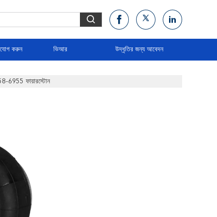
াযোগ করুন
ভিআর
উদ্ধৃতির জন্য আবেদন
58-6955 ফায়ারস্টোন