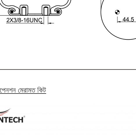
সপেনশন মেরামত কিট