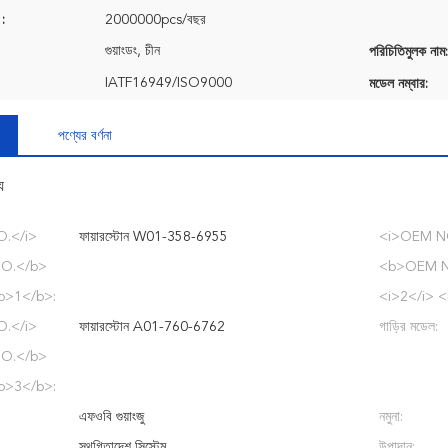
 :
2000000pcs/বছর
গুয়াংডং, চীন
পরিচিতিমুলক নাম:
IATF16949/ISO9000
মডেল নম্বার:
পণ্যের বর্ণনা
য
.</i>
ফায়ারস্টোন W01-358-6955
<i>OEM N
O.</b>
<b>OEM N
b>1</b>:
<i>2</i> 
.</i>
ফায়ারস্টোন A01-760-6762
গাড়ির মডেল:
O.</b>
b>3</b>:
এফওবি গুয়াংজু
নমুনা:
স্থগিতাদেশ সিস্টেম
উপাদান: