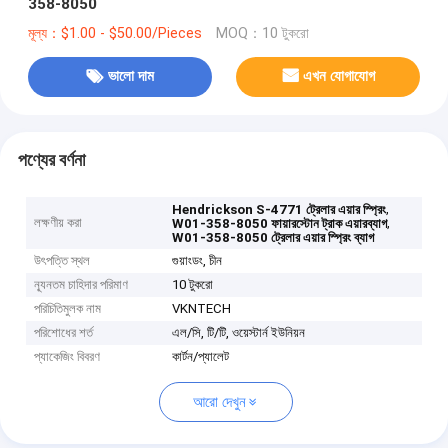
358-8050
মূল্য：$1.00 - $50.00/Pieces
MOQ：10 টুকরো
ভালো দাম
এখন যোগাযোগ
পণ্যের বর্ণনা
,
Hendrickson S-4771 ট্রেলার এয়ার স্প্রিং
লক্ষণীয় করা
,
W01-358-8050 ফায়ারস্টোন ট্রাক এয়ারব্যাগ
W01-358-8050 ট্রেলার এয়ার স্প্রিং ব্যাগ
উৎপত্তি স্থল
গুয়াংডং, চীন
ন্যূনতম চাহিদার পরিমাণ
10 টুকরো
পরিচিতিমুলক নাম
VKNTECH
পরিশোধের শর্ত
এল/সি, টি/টি, ওয়েস্টার্ন ইউনিয়ন
প্যাকেজিং বিবরণ
কার্টন/প্যালেট
আরো দেখুন