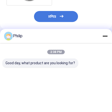
চালিয়ে
Philip
প্রস্তাবিত পণ্য
2:38 PM
Good day, what product are you looking for?
ট্রাক এয়ার স্প্রিং DAF
ট্রাক এয়ার স্প্রিং কন্টিটেক
ট্রাক এয়ার স্প্রিং জন্য
1384273 GRANNING
6632 এন পি01 গুডইয়ার
5.010.557৬২২।
15635
1R11-859 1R11-816
010.630.৪৫৭
HENDRICKSON
1R11-880 1R11-908
৭.421.978.484
B2065 SAF 2918
566-22-3-560 566-
21978490 207
ভালো দাম
ভালো দাম
ভালো দাম
2.228.0002.00
22-3-532 566-22-3-
ContiTech 491
Contitech 810MB ৪র্থ
532 566-22-3-532
P01 VKNTECH