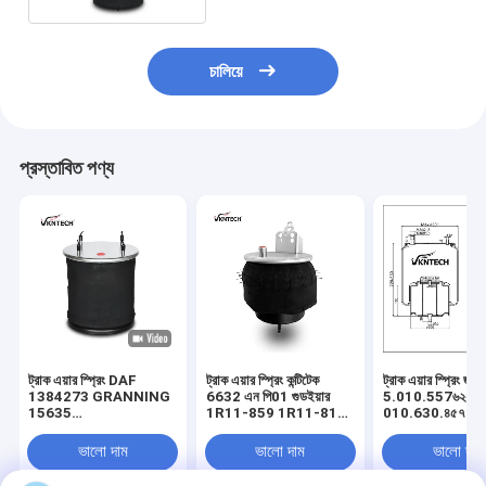
চালিয়ে
প্রস্তাবিত পণ্য
ট্রাক এয়ার স্প্রিং DAF
ট্রাক এয়ার স্প্রিং কন্টিটেক
ট্রাক এয়ার স্প্রিং জন্য
1384273 GRANNING
6632 এন পি01 গুডইয়ার
5.010.557৬২২।
15635
1R11-859 1R11-816
010.630.৪৫৭
HENDRICKSON
1R11-880 1R11-908
৭.421.978.484
B2065 SAF 2918
566-22-3-560 566-
21978490 207
ভালো দাম
ভালো দাম
ভালো দাম
2.228.0002.00
22-3-532 566-22-3-
ContiTech 491
Contitech 810MB ৪র্থ
532 566-22-3-532
P01 VKNTECH