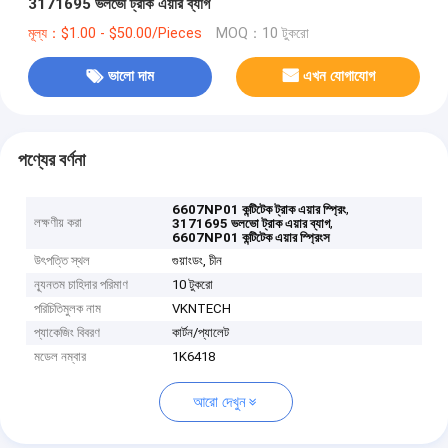
3171695 ভলভো ট্রাক এয়ার ব্যাগ
মূল্য：$1.00 - $50.00/Pieces
MOQ：10 টুকরো
ভালো দাম
এখন যোগাযোগ
পণ্যের বর্ণনা
,
6607NP01 কন্টিটেক ট্রাক এয়ার স্প্রিং
লক্ষণীয় করা
,
3171695 ভলভো ট্রাক এয়ার ব্যাগ
6607NP01 কন্টিটেক এয়ার স্প্রিংস
উৎপত্তি স্থল
গুয়াংডং, চীন
ন্যূনতম চাহিদার পরিমাণ
10 টুকরো
পরিচিতিমুলক নাম
VKNTECH
প্যাকেজিং বিবরণ
কার্টন/প্যালেট
মডেল নম্বার
1K6418
আরো দেখুন