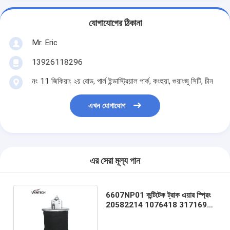
যোগাযোগের ঠিকানা
Mr. Eric
13926118296
নং 11 জিকিয়াং ২য় রোড, পার্ল ইন্ডাস্ট্রিয়াল পার্ক, কংহুয়া, গুয়াংজু সিটি, চীন
এখন যোগাযোগ
এর সেরা মূল্য পান
6607NP01 কন্টিটেক ট্রাক এয়ার স্প্রিং
20582214 1076418 3171695
ভলভো ট্রাক এয়ার ব্যাগ