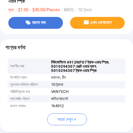
এয়ার স্প্রিং
মূল্য：$1.00 - $45.00/Pieces
MOQ：10 টুকরো
ভালো দাম
এখন যোগাযোগ
পণ্যের বর্ণনা
,
নিউমোপিলো 4912NP07 ট্রাক এয়ার স্প্রিং
লক্ষণীয় করা
,
5010294307 রেনল্ট এয়ার ব্যাগ
5010294307 ট্রাক এয়ার স্প্রিং
উৎপত্তি স্থল
গুয়াংডং, চীন
ন্যূনতম চাহিদার পরিমাণ
10 টুকরো
পরিচিতিমুলক নাম
VKNTECH
প্যাকেজিং বিবরণ
কার্টন/প্যালেট
মডেল নম্বার
1k4912
আরো দেখুন