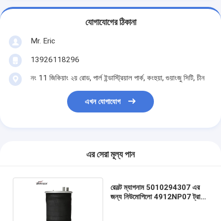
যোগাযোগের ঠিকানা
Mr. Eric
13926118296
নং 11 জিকিয়াং ২য় রোড, পার্ল ইন্ডাস্ট্রিয়াল পার্ক, কংহুয়া, গুয়াংজু সিটি, চীন
এখন যোগাযোগ
এর সেরা মূল্য পান
রেনল্ট ম্যাগনাম 5010294307 এর
জন্য নিউমোপিলো 4912NP07 ট্রাক
এয়ার স্প্রিং