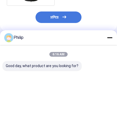
চালিয়ে
Philip
প্রস্তাবিত পণ্য
6:16 AM
Good day, what product are you looking for?
ট্রাক এয়ার স্প্রিং DAF
ট্রাক এয়ার স্প্রিং কন্টিটেক
ট্রাক এয়ার স্প্রিং জন্য
1384273 GRANNING
6632 এন পি01 গুডইয়ার
5.010.557৬২২।
15635
1R11-859 1R11-816
010.630.৪৫৭
HENDRICKSON
1R11-880 1R11-908
৭.421.978.484
B2065 SAF 2918
566-22-3-560 566-
21978490 207
ভালো দাম
ভালো দাম
ভালো দাম
2.228.0002.00
22-3-532 566-22-3-
ContiTech 491
Contitech 810MB ৪র্থ
532 566-22-3-532
P01 VKNTECH