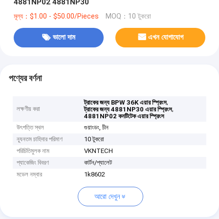
4881NP02 4881NP30
মূল্য：$1.00 - $50.00/Pieces
MOQ：10 টুকরো
ভালো দাম
এখন যোগাযোগ
পণ্যের বর্ণনা
,
ট্রাকের জন্য BPW 36K এয়ার স্প্রিংস
লক্ষণীয় করা
,
ট্রাকের জন্য 4881NP30 এয়ার স্প্রিংস
4881NP02 কনটিটেক এয়ার স্প্রিংস
উৎপত্তি স্থল
গুয়াংডং, চীন
ন্যূনতম চাহিদার পরিমাণ
10 টুকরো
পরিচিতিমুলক নাম
VKNTECH
প্যাকেজিং বিবরণ
কার্টন/প্যালেট
মডেল নম্বার
1k8602
আরো দেখুন