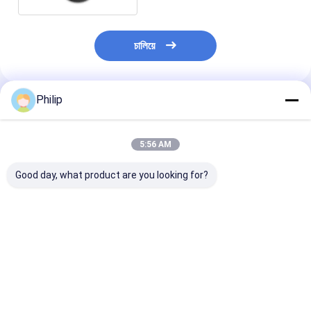
চালিয়ে
Philip
প্রস্তাবিত পণ্য
5:56 AM
Good day, what product are you looking for?
ট্রাক এয়ার স্প্রিং DAF
ট্রাক এয়ার স্প্রিং কন্টিটেক
ট্রাক এয়ার স্প্রিং জন্য
1384273 GRANNING
6632 এন পি01 গুডইয়ার
5.010.557৬২২।
15635
1R11-859 1R11-816
010.630.৪৫৭
HENDRICKSON
1R11-880 1R11-908
৭.421.978.484
B2065 SAF 2918
566-22-3-560 566-
21978490 207
ভালো দাম
ভালো দাম
ভালো দাম
2.228.0002.00
22-3-532 566-22-3-
ContiTech 491
Contitech 810MB ৪র্থ
532 566-22-3-532
P01 VKNTECH