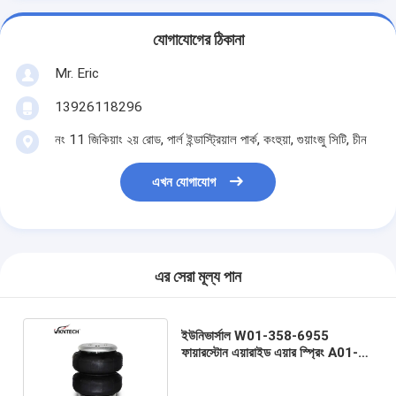
যোগাযোগের ঠিকানা
Mr. Eric
13926118296
নং 11 জিকিয়াং ২য় রোড, পার্ল ইন্ডাস্ট্রিয়াল পার্ক, কংহুয়া, গুয়াংজু সিটি, চীন
এখন যোগাযোগ
এর সেরা মূল্য পান
ইউনিভার্সাল W01-358-6955
ফায়ারস্টোন এয়ারাইড এয়ার স্প্রিং A01-
760-6762 কন্টিটেক এয়ার ব্যাগ