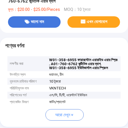
760-6762 কন্টিটেক এয়ার ব্যাগ
মূল্য：$20.00 - $25.00/Pieces
MOQ：10 টুকরো
ভালো দাম
এখন যোগাযোগ
পণ্যের বর্ণনা
W01-358-6955 ফায়ারস্টোন এয়ারাইড এয়ার স্প্রিং
লক্ষণীয় করা
,
,
A01-760-6762 কন্টিটেক এয়ার ব্যাগ
W01-358-6955 ইউনিভার্সাল এয়ার স্প্রিংস
উৎপত্তি স্থল
গুয়াংডং, চীন
ন্যূনতম চাহিদার পরিমাণ
10 টুকরো
পরিচিতিমুলক নাম
VKNTECH
পরিশোধের শর্ত
এল/সি, টি/টি, ওয়েস্টার্ন ইউনিয়ন
প্যাকেজিং বিবরণ
কার্টন/প্যালেট
আরো দেখুন