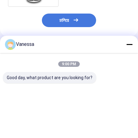
চালিয়ে
Vanessa
প্রস্তাবিত পণ্য
9:00 PM
Good day, what product are you looking for?
৫২২৭০-১৩৬০ সাসপেনশন শক
3/8-16 UNC এয়ার লিফট
2B 2500 সাসপেনশন
অ্যাবসর্বার ফর HINO
এয়ার স্প্রিং ডাবল কনভোলুটেড
স্প্রিং 2B 6951
৫২২৭০-১৩৫০ বাস
W01-358-3400
৫২২৭০-১১৭৩ Hino এয়ার
ফায়ারস্টোন
সাসপেনশন VKNTECH
ভালো দাম
ভালো দাম
ভালো দাম
১S১৩৫০