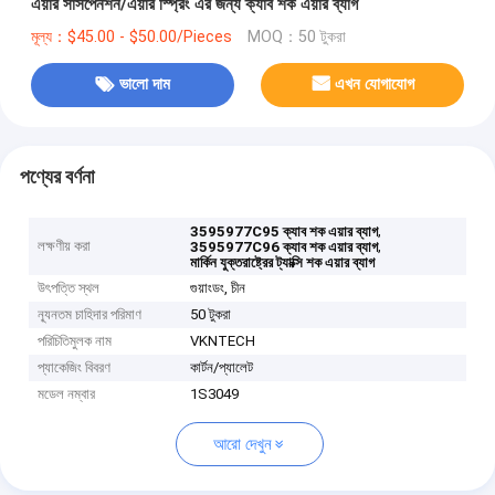
এয়ার সাসপেনশন/এয়ার স্প্রিং এর জন্য ক্যাব শক এয়ার ব্যাগ
মূল্য：$45.00 - $50.00/Pieces
MOQ：50 টুকরা
ভালো দাম
এখন যোগাযোগ
পণ্যের বর্ণনা
,
3595977C95 ক্যাব শক এয়ার ব্যাগ
লক্ষণীয় করা
,
3595977C96 ক্যাব শক এয়ার ব্যাগ
মার্কিন যুক্তরাষ্ট্রের ট্যাক্সি শক এয়ার ব্যাগ
উৎপত্তি স্থল
গুয়াংডং, চীন
ন্যূনতম চাহিদার পরিমাণ
50 টুকরা
পরিচিতিমুলক নাম
VKNTECH
প্যাকেজিং বিবরণ
কার্টন/প্যালেট
মডেল নম্বার
1S3049
আরো দেখুন