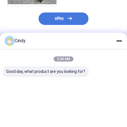
চালিয়ে
Cindy
প্রস্তাবিত পণ্য
2:24 AM
Good day, what product are you looking for?
কেবিন এয়ার স্প্রিং ম্যাক
কেবিন এয়ার স্প্রিং ম্যাক
কেবিন এয়ার স্প্রিং ম্য
ABSZ70-7001
227QS34B E-FS7007
227QS42M
227QS33 GY 1S4-
PAI FAS-4905
25165143 PAI 
007 TRP AS70010
FS7007 ফায়ারস্টোন
5059 GOODYE
ট্রায়াঙ্গল AS-5001
W02-358-7007
1S4-173 VKN
ভালো দাম
ভালো দাম
ভালো দাম
ফায়ারস্টোন W02-358-
VKNTECH 1S7007
1S4173 দ্বারা প্রতি
7031 VKNTECH
দ্বারা প্রতিস্থাপিত