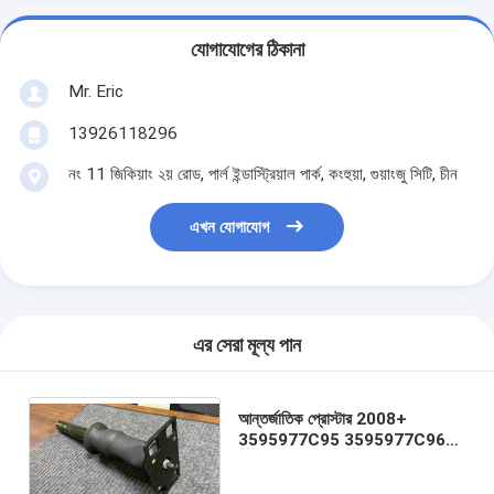
যোগাযোগের ঠিকানা
Mr. Eric
13926118296
নং 11 জিকিয়াং ২য় রোড, পার্ল ইন্ডাস্ট্রিয়াল পার্ক, কংহুয়া, গুয়াংজু সিটি, চীন
এখন যোগাযোগ
এর সেরা মূল্য পান
আন্তর্জাতিক প্রোস্টার 2008+
3595977C95 3595977C96
US/এয়ার সাসপেনশন/এয়ার স্প্রিং এর
জন্য ক্যাব শক এয়ার ব্যাগ