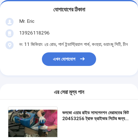
যোগাযোগের ঠিকানা
Mr. Eric
13926118296
নং 11 জিকিয়াং ২য় রোড, পার্ল ইন্ডাস্ট্রিয়াল পার্ক, কংহুয়া, গুয়াংজু সিটি, চীন
এখন যোগাযোগ
এর সেরা মূল্য পান
ভলভো এয়ার রাইড সাসপেনশন মেরামতের কিট
20453256 ট্রাক ড্রাইভার সিটের জন্য
VKNTECH AIR SPRING
CB0039 এয়ার সাসপেনশন এয়ার li