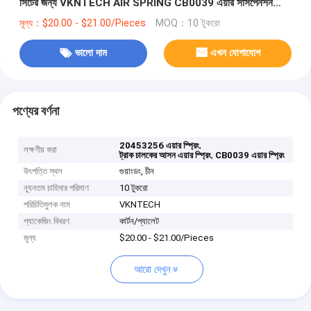
সিটের জন্য VKNTECH AIR SPRING CB0039 এয়ার সাসপেনশন
এয়ার li
মূল্য：$20.00 - $21.00/Pieces
MOQ：10 টুকরো
ভালো দাম
এখন যোগাযোগ
পণ্যের বর্ণনা
,
20453256 এয়ার স্প্রিং
লক্ষণীয় করা
,
ট্রাক চালকের আসন এয়ার স্প্রিং
CB0039 এয়ার স্প্রিং
উৎপত্তি স্থল
গুয়াংডং, চীন
ন্যূনতম চাহিদার পরিমাণ
10 টুকরো
পরিচিতিমুলক নাম
VKNTECH
প্যাকেজিং বিবরণ
কার্টন/প্যালেট
মূল্য
$20.00 - $21.00/Pieces
আরো দেখুন