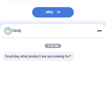
চালিয়ে
Cindy
প্রস্তাবিত পণ্য
5:39 AM
Good day, what product are you looking for?
কেবিন এয়ার স্প্রিং ম্যাক
কেবিন এয়ার স্প্রিং ম্যাক
কেবিন এয়ার স্প্রিং ম্য
ABSZ70-7001
227QS34B E-FS7007
227QS42M
227QS33 GY 1S4-
PAI FAS-4905
25165143 PAI 
007 TRP AS70010
FS7007 ফায়ারস্টোন
5059 GOODYE
ট্রায়াঙ্গল AS-5001
W02-358-7007
1S4-173 VKN
ভালো দাম
ভালো দাম
ভালো দাম
ফায়ারস্টোন W02-358-
VKNTECH 1S7007
1S4173 দ্বারা প্রতি
7031 VKNTECH
দ্বারা প্রতিস্থাপিত
1S7031 দ্বারা প্রতিস্থাপিত