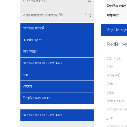
পোর্শে এয়ার স্প্রিং
(10)
উৎপত্তি স্থল:
এয়ার সাসপেনশন মেরামতের কিট
(11)
সাক্ষ্যদান:
আমাদের সম্পর্কে
বিস্তারিত তথ্য
কারখানা ভ্রমণ
বিস্তারিত তথ্
মান নিয়ন্ত্রণ
OE NO.:
আমাদের সাথে যোগাযোগ করুন
টাইপ:
খবর
দামের শর্ত:
উপাদান:
ক্ষেত্রে
ব্র্যান্ড:
উদ্ধৃতির জন্য আবেদন
পণ্যের প্রকার:
অর্থপ্রদানের মেয
আমাদের সাথে যোগাযোগ করুন
বন্দর:
বিশেষভাবে তুলে