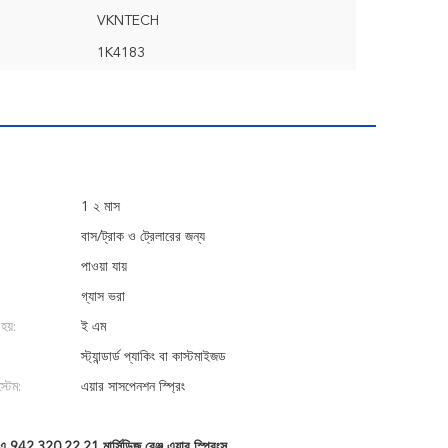
VKNTECH
1K4183
1 ২ মাস
বাস/ট্রাক ও ট্রেলারের জন্য
পাওয়া যায়
গ্যাস ভরা
হয়:
ই এম
স্ট্যান্ডার্ড প্যাকিং বা কাস্টমাইজড
্টেম:
এয়ার সাসপেনশন স্প্রিং
এ 942.320.22.21 মার্সিডিজ বেঞ্জ এয়ার স্প্রিংস