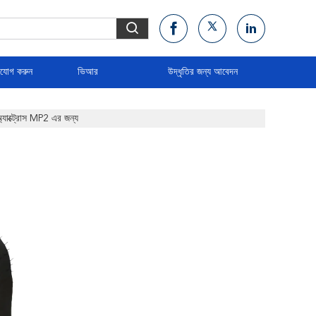
াযোগ করুন
ভিআর
উদ্ধৃতির জন্য আবেদন
্যাক্ট্রোস MP2 এর জন্য