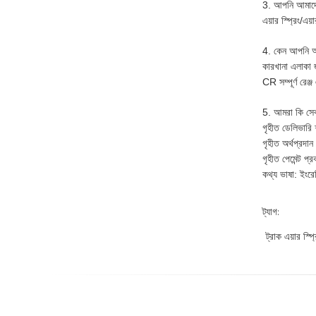
3. আপনি আমাদে
এয়ার স্প্রিং/এ
4. কেন আপনি অ
কারখানা এলাকা জু
CR সম্পূর্ণ রে
5. আমরা কি সেব
গৃহীত ডেলিভার
গৃহীত অর্থপ্রদা
গৃহীত পেমেন্ট প
কথ্য ভাষা: ইংরে
ট্যাগ:
ট্রাক এয়ার 