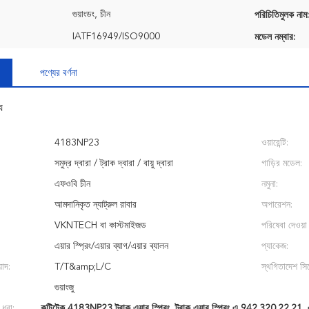
গুয়াংডং, চীন
পরিচিতিমুলক নাম:
IATF16949/ISO9000
মডেল নম্বার:
পণ্যের বর্ণনা
য
4183NP23
ওয়ারেন্টি:
সমুদ্র দ্বারা / ট্রাক দ্বারা / বায়ু দ্বারা
গাড়ির মডেল:
এফওবি চীন
নমুনা:
আমদানিকৃত ন্যাট্রুল রাবার
অপারেশন:
VKNTECH বা কাস্টমাইজড
পরিষেবা দেওয়া 
এয়ার স্প্রিং/এয়ার ব্যাগ/এয়ার ব্যালন
প্যাকেজ:
়াদ:
T/T&amp;L/C
স্থগিতাদেশ সিস
গুয়াংজু
 ধরা:
কন্টিটেক 4183NP23 ট্রাক এয়ার স্প্রিং
,
ট্রাক এয়ার স্প্রিং এ 942.320.22.21
,