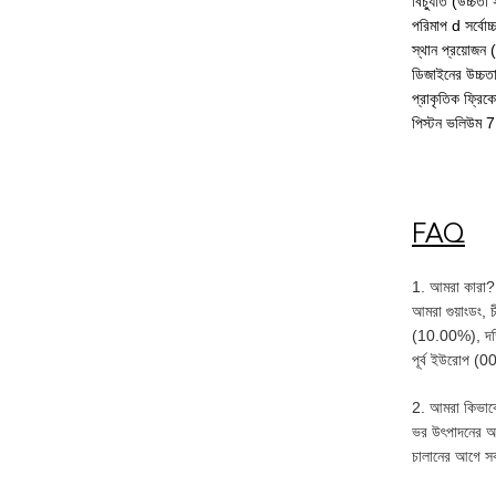
বিচ্যুতি (উচ্চতা
পরিমাপ d সর্বো
স্থান প্রয়োজন
ডিজাইনের উচ্চত
প্রাকৃতিক ফ্রিক
পিস্টন ভলিউম 
FAQ
1. আমরা কারা?
আমরা গুয়াংডং,
(10.00%), দক্
পূর্ব ইউরোপ (
2. আমরা কিভাবে 
ভর উৎপাদনের আগ
চালানের আগে সর্ব