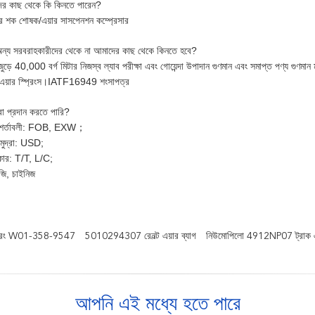
র কাছ থেকে কি কিনতে পারেন?
য়ার শক শোষক/এয়ার সাসপেনশন কম্প্রেসার
ন্য সরবরাহকারীদের থেকে না আমাদের কাছ থেকে কিনতে হবে?
ড়ে 40,000 বর্গ মিটার নিজস্ব ল্যাব পরীক্ষা এবং গোয়েন্দা উপাদান গুণমান এবং সমাপ্ত পণ্য গুণমান ম
ঞ্জ এয়ার স্প্রিংস।IATF16949 শংসাপত্র
া প্রদান করতে পারি?
ি শর্তাবলী: FOB, EXW；
ন মুদ্রা: USD;
্রকার: T/T, L/C;
জি, চাইনিজ
স্প্রিং W01-358-9547
5010294307 রেনল্ট এয়ার ব্যাগ
নিউমোপিলো 4912NP07 ট্রাক এয়
আপনি এই মধ্যে হতে পারে