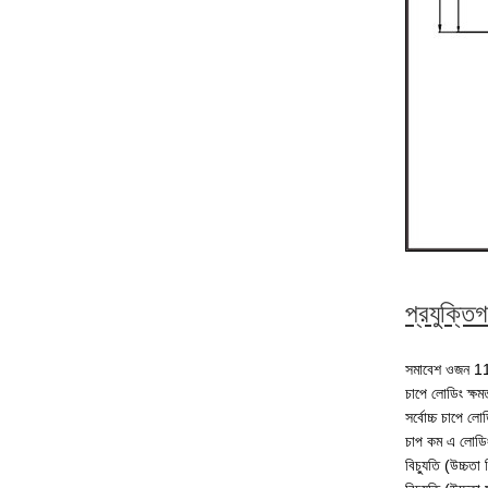
প্রযুক্তি
সমাবেশ ওজন 1
চাপে লোডিং ক্ষ
সর্বোচ্চ চাপে 
চাপ কম এ লোডি
বিচ্যুতি (উচ্চতা