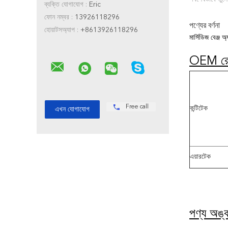
ব্যক্তি যোগাযোগ :
Eric
ফোন নম্বর :
13926118296
পণ্যের বর্ণনা
হোয়াটসঅ্যাপ :
+8613926118296
মার্সিডিজ বেঞ্
OEM রেফ
Free call
কন্টিটেক
এয়ারটেক
পণ্য অঙ্