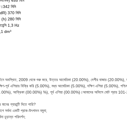
 সর্বাধিক) 455 মিমি
চ্চ।342 মিমি
 (dR) 370 মিমি
া (h) 280 মিমি
োয়েন্সি 1,3 Hz
7,1 dm³
 চীনে অবস্থিত, 2009 থেকে শুরু করে, উত্তর আমেরিকা (20.00%), দেশীয় বাজার (20.00%), দ
ষিণ-পূর্ব এশিয়ায় বিক্রি করি (5.00%), মধ্য আমেরিকা (5.00%), দক্ষিণ এশিয়া (5.00%)
00.00%), আফ্রিকা (00.00%) %), পূর্ব এশিয়া (00.00%)।আমাদের অফিসে মোট প্রায় 101
মানের গ্যারান্টি দিতে পারি?
ে সর্বদা একটি প্রাক-উৎপাদন নমুনা;
দা চূড়ান্ত পরিদর্শন;