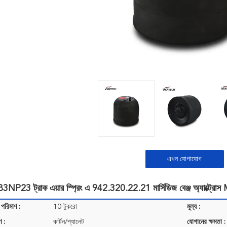
এখন যোগাযোগ
183NP23 ট্রাক এয়ার স্প্রিং এ 942.320.22.21 মার্সিডিজ বেঞ্জ অ্যাক্ট্রো
 পরিমাণ :
10 টুকরো
মূল্য :
ণ :
কার্টন/প্যালেট
যোগানের ক্ষমতা :