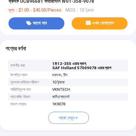
ফ্রুহফ UCB96681 ফায়ারস্টোন W01-358-9078
মূল্য：$1.00 - $45.00/Pieces
MOQ：10 টুকরো
ভালো দাম
এখন যোগাযোগ
পণ্যের বর্ণনা
,
1R12-355 এয়ার ব্যাগ
লক্ষণীয় করা
SAF Holland 57009078 এয়ার ব্যাগ
উৎপত্তি স্থল
গুয়াংডং, চীন
ন্যূনতম চাহিদার পরিমাণ
10 টুকরো
পরিচিতিমুলক নাম
VKNTECH
প্যাকেজিং বিবরণ
কার্টন/প্যালেট
মডেল নম্বার
1K9078
আরো দেখুন