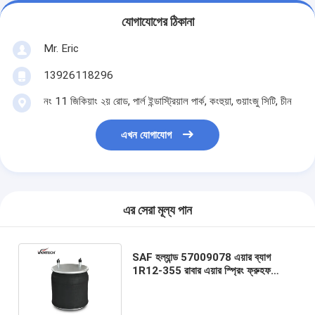
যোগাযোগের ঠিকানা
Mr. Eric
13926118296
নং 11 জিকিয়াং ২য় রোড, পার্ল ইন্ডাস্ট্রিয়াল পার্ক, কংহুয়া, গুয়াংজু সিটি, চীন
এখন যোগাযোগ
এর সেরা মূল্য পান
SAF হল্যান্ড 57009078 এয়ার ব্যাগ
1R12-355 রাবার এয়ার স্প্রিং ফ্রুহফ
UCB96681 ফায়ারস্টোন W01-358-
9078