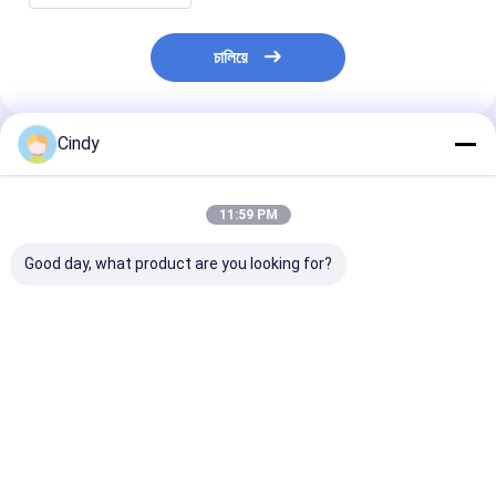
চালিয়ে
Cindy
প্রস্তাবিত পণ্য
11:59 PM
Good day, what product are you looking for?
ট্রেলার এয়ার স্প্রিং এসএএফ
ট্রেলার এয়ার স্প্রিং নিউওয়ে
ট্রেলার এয়ার স্প্রিং
2923 AR211/AR212
21215632
2618V 3.229.0
AR219/AR313
RVIBERTOJA
Contitech 40
2.229.0003.00
45402002 DAF
Firestone W0
2.229.2103.00
1384273 GRANNING
0756 1T17BS-
ভালো দাম
ভালো দাম
ভালো দাম
2.229.2403.00
15635 VKNTECH
Goodyear 1R1
2.229.2603.00 K661B
1K6345 দ্বারা প্রতিস্থাপিত
ফিনিক্স 1DK22E9 
REPLACE B
VKNTECH দ্বারা