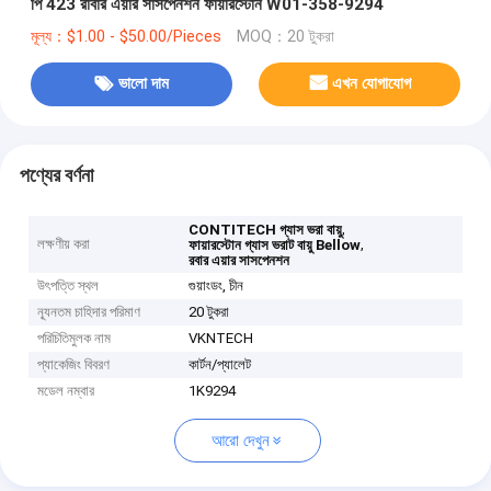
পি 423 রাবার এয়ার সাসপেনশন ফায়ারস্টোন W01-358-9294
মূল্য：$1.00 - $50.00/Pieces
MOQ：20 টুকরা
ভালো দাম
এখন যোগাযোগ
পণ্যের বর্ণনা
,
CONTITECH গ্যাস ভরা বায়ু
লক্ষণীয় করা
,
ফায়ারস্টোন গ্যাস ভরাট বায়ু Bellow
রবার এয়ার সাসপেনশন
উৎপত্তি স্থল
গুয়াংডং, চীন
ন্যূনতম চাহিদার পরিমাণ
20 টুকরা
পরিচিতিমুলক নাম
VKNTECH
প্যাকেজিং বিবরণ
কার্টন/প্যালেট
মডেল নম্বার
1K9294
আরো দেখুন