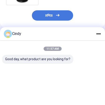
চালিয়ে
Cindy
প্রস্তাবিত পণ্য
11:57 AM
Good day, what product are you looking for?
ট্রেলার এয়ার স্প্রিং এসএএফ
ট্রেলার এয়ার স্প্রিং নিউওয়ে
ট্রেলার এয়ার স্প্রিং
2923 AR211/AR212
21215632
2618V 3.229.0
AR219/AR313
RVIBERTOJA
Contitech 40
2.229.0003.00
45402002 DAF
Firestone W0
2.229.2103.00
1384273 GRANNING
0756 1T17BS-
ভালো দাম
ভালো দাম
ভালো দাম
2.229.2403.00
15635 VKNTECH
Goodyear 1R1
2.229.2603.00 K661B
1K6345 দ্বারা প্রতিস্থাপিত
ফিনিক্স 1DK22E9 