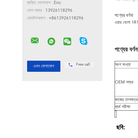
ব্যক্তি যোগাযোগ :
Eric
ফোন নম্বর :
13926118296
পণ্যের বর্ণনা
হোয়াটসঅ্যাপ :
+8613926118296
এয়ার বেলো 1R
পণ্যের বর্ণন
অংশ সংখ্যা
Free call
OEM নম্বর
কাজের তাপমাত্র
ব্যর্থ পরীক্ষা
ছবি: