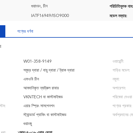
গুয়াংডং, চীন
পরিচিতিমুলক নাম:
IATF16949/ISO9000
মডেল নম্বার:
পণ্যের বর্ণনা
য
W01-358-9149
ওয়ারেন্টি:
সমুদ্র দ্বারা / বায়ু দ্বারা / ট্রাক দ্বারা
গাড়ির মডেল:
এফওবি চীন
নমুনা:
আমদানিকৃত ন্যাট্রুল রাবার
অপারেশন:
VKNTECH বা কাস্টমাইজড
পরিষেবা দেওয়া 
্টেম:
এয়ার স্প্রিং সাসপেনশন
পণ্যের প্রকার:
স্ট্যান্ডার্ড প্যাকিং বা কাস্টমাইজড
অর্থপ্রদানের মেয
গুয়াংজু
 ধরা:
১আর১৪-০১৮ এয়ার বেলো