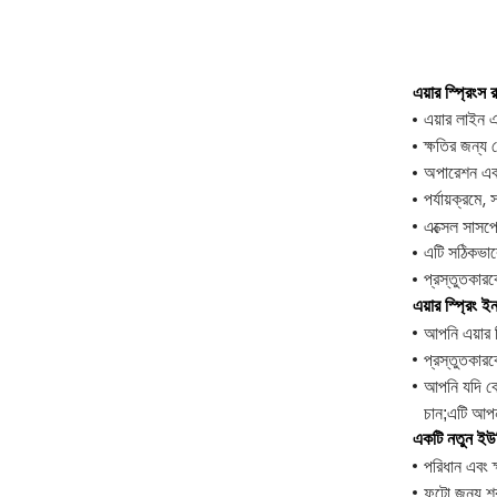
এয়ার স্প্রিংস 
এয়ার লাইন 
ক্ষতির জন্য 
অপারেশন এব
পর্যায়ক্রমে,
এক্সেল সাসপ
এটি সঠিকভাবে
প্রস্তুতকারক
এয়ার স্প্রিং 
আপনি এয়ার স
প্রস্তুতকার
আপনি যদি কো
চান;এটি আপন
একটি নতুন ইউনি
পরিধান এবং 
ফুটো জন্য শ