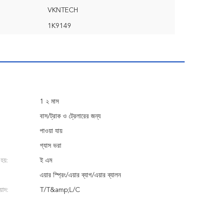
VKNTECH
1K9149
1 ২ মাস
বাস/ট্রাক ও ট্রেলারের জন্য
পাওয়া যায়
গ্যাস ভরা
হয়:
ই এম
এয়ার স্প্রিং/এয়ার ব্যাগ/এয়ার ব্যালন
়াদ:
T/T&amp;L/C