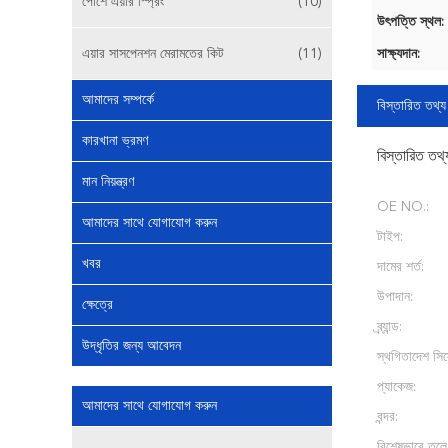
পোর্শে এয়ার স্প্রিং
(10)
উৎপত্তি স্থল:
এয়ার সাসপেনশন মেরামতের কিট
(11)
সাক্ষ্যদান:
আমাদের সম্পর্কে
বিস্তারিত তথ্য
কারখানা ভ্রমণ
বিস্তারিত তথ্
মান নিয়ন্ত্রণ
OE NO.:
আমাদের সাথে যোগাযোগ করুন
টাইপ:
খবর
দামের শর্ত:
উপাদান:
ক্ষেত্রে
ব্র্যান্ড:
উদ্ধৃতির জন্য আবেদন
স্থগিতাদেশ সিস
প্যাকেজ:
আমাদের সাথে যোগাযোগ করুন
বন্দর:
বিশেষভাবে তুলে