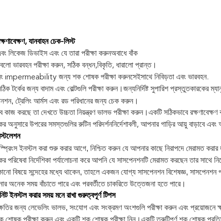
রক্ষণাবেক্ষণ, যানবাহন চেক-লিস্ট
এবং লিকেজ ডিভাইস এবং যে তারা পরীক্ষা করুন
অবাধে বাঁক
বেলো ভারবহন পরীক্ষা করুন, সঠিক বন্ধন,
বিকৃতি, ধারালো প্রান্ত।
ং impermeability জন্য শক শোষক পরীক্ষা করুন
সেইসাথে নিবিড়তা এবং ভারবহন.
 সঠিক টর্কের জন্য বাদাম এবং বোল্টগুলি পরীক্ষা করুন।জন্য
নির্দিষ্ট সুপারিশ প্রস্তুতকারকের ম্যা
েনশন, ট্রেলিং আর্মস এবং রড পরিধানের জন্য চেক করুন।
 কাজ করছে তা দেখতে উচ্চতা নিয়ন্ত্রণ ভালভ পরীক্ষা করুন।
একটি সঠিকভাবে রক্ষণাবেক্ষণ 
ের অনুসারে উপরের সমস্তগুলির রুটিন পরিদর্শন
নির্দেশাবলী, আপনার গাড়ির আয়ু বাড়াবে এব
ইনস্টলেশন
্প্রিংস ইনস্টল করা শুরু করার আগে, নিশ্চিত করুন যে আপনার কাছে নিরাপদে মেরামত করার জ
কের পরিষেবা নির্দেশিকা পর্যালোচনা করে আপনি যে সাসপেনশনটি মেরামত করছেন তার সাথে 
নো বিষয়ে সন্দেহের মধ্যে থাকেন, তাহলে একজন যোগ্য সাসপেনশন বিশেষজ্ঞ, সাসপেনশন প্রস
ার অনেক সময় বাঁচাতে পারে এবং পরবর্তীতে চাকরিতে উত্তেজনা হতে পারে।
ট ইনস্টল করার সময় মনে রাখা গুরুত্বপূর্ণ টিপস
ক্ষতির জন্য লেভেলিং ভালভ, সংযোগ এবং সংক্রমণ অংশগুলি পরীক্ষা করুন এবং প্রয়োজনে ক
ক শোষক পরীক্ষা করুন এবং একটি শক শোষক পরীক্ষা নিন।একটি ত্রুটিপূর্ণ শক শোষক প্রত