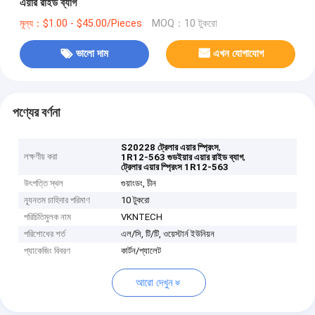
এয়ার রাইড ব্যাগ
মূল্য：$1.00 - $45.00/Pieces
MOQ：10 টুকরো
ভালো দাম
এখন যোগাযোগ
পণ্যের বর্ণনা
,
S20228 ট্রেলার এয়ার স্প্রিংস
লক্ষণীয় করা
,
1R12-563 গুডইয়ার এয়ার রাইড ব্যাগ
ট্রেলার এয়ার স্প্রিংস 1R12-563
উৎপত্তি স্থল
গুয়াংডং, চীন
ন্যূনতম চাহিদার পরিমাণ
10 টুকরো
পরিচিতিমুলক নাম
VKNTECH
পরিশোধের শর্ত
এল/সি, টি/টি, ওয়েস্টার্ন ইউনিয়ন
প্যাকেজিং বিবরণ
কার্টন/প্যালেট
আরো দেখুন