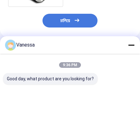
চালিয়ে
Vanessa
প্রস্তাবিত পণ্য
9:36 PM
Good day, what product are you looking for?
ট্রেলার এয়ার স্প্রিং এসএএফ
ট্রেলার এয়ার স্প্রিং নিউওয়ে
ট্রেলার এয়ার স্প্রিং
2923 AR211/AR212
21215632
2618V 3.229.0
AR219/AR313
RVIBERTOJA
Contitech 40
2.229.0003.00
45402002 DAF
Firestone W0
2.229.2103.00
1384273 GRANNING
0756 1T17BS-
ভালো দাম
ভালো দাম
ভালো দাম
2.229.2403.00
15635 VKNTECH
Goodyear 1R1
2.229.2603.00 K661B
1K6345 দ্বারা প্রতিস্থাপিত
ফিনিক্স 1DK22E9 