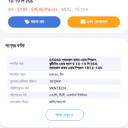
10-19 পি 356
মূল্য：$1.00 - $45.00/Pieces
MOQ：10 টুকরো
ভালো দাম
এখন যোগাযোগ
পণ্যের বর্ণনা
,
S5060 ন্যাচারাল রাবার এয়ার স্প্রিংস
লক্ষণীয় করা
,
কন্টিটেক এয়ার ব্যাগ 9 10-19 পি 356
ন্যাচারাল রাবার এয়ার স্প্রিংস 1R12-145
উৎপত্তি স্থল
গুয়াংডং, চীন
ন্যূনতম চাহিদার পরিমাণ
10 টুকরো
পরিচিতিমুলক নাম
VKNTECH
পরিশোধের শর্ত
এল/সি, টি/টি, ওয়েস্টার্ন ইউনিয়ন
প্যাকেজিং বিবরণ
কার্টন/প্যালেট
আরো দেখুন