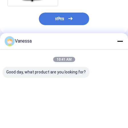
চালিয়ে
Vanessa
প্রস্তাবিত পণ্য
10:41 AM
Good day, what product are you looking for?
ট্রেলার এয়ার স্প্রিং এসএএফ
ট্রেলার এয়ার স্প্রিং নিউওয়ে
ট্রেলার এয়ার স্প্রিং
2923 AR211/AR212
21215632
2618V 3.229.0
AR219/AR313
RVIBERTOJA
Contitech 40
2.229.0003.00
45402002 DAF
Firestone W0
2.229.2103.00
1384273 GRANNING
0756 1T17BS-
ভালো দাম
ভালো দাম
ভালো দাম
2.229.2403.00
15635 VKNTECH
Goodyear 1R1
2.229.2603.00 K661B
1K6345 দ্বারা প্রতিস্থাপিত
ফিনিক্স 1DK22E9 