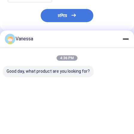
চালিয়ে
Vanessa
প্রস্তাবিত পণ্য
4:36 PM
Good day, what product are you looking for?
ট্রেলার এয়ার স্প্রিং এসএএফ
ট্রেলার এয়ার স্প্রিং নিউওয়ে
ট্রেলার এয়ার স্প্রিং
2923 AR211/AR212
21215632
2618V 3.229.0
AR219/AR313
RVIBERTOJA
Contitech 40
2.229.0003.00
45402002 DAF
Firestone W0
2.229.2103.00
1384273 GRANNING
0756 1T17BS-
ভালো দাম
ভালো দাম
ভালো দাম
2.229.2403.00
15635 VKNTECH
Goodyear 1R1
2.229.2603.00 K661B
1K6345 দ্বারা প্রতিস্থাপিত
ফিনিক্স 1DK22E9 
REPLACE B
VKNTECH দ্বারা