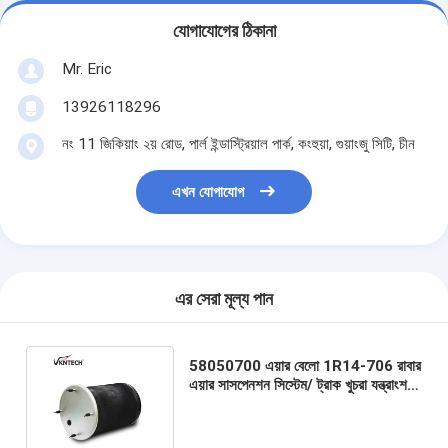
যোগাযোগের ঠিকানা
Mr. Eric
13926118296
নং 11 জিকিয়াং ২য় রোড, পার্ল ইন্ডাস্ট্রিয়াল পার্ক, কংহুয়া, গুয়াংজু সিটি, চীন
এখন যোগাযোগ
এর সেরা মূল্য পান
58050700 এয়ার বেলো 1R14-706 রাবার
এয়ার সাসপেনশন সিস্টেম/ ট্রাক খুচরা যন্ত্রাংশ
ইস্পাত পিস্টন W01-M58-6361