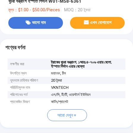
খুচরা যন্ত্রাংশ ইস্পাত পিস্টন W01-M58-6361
মূল্য：$1.00 - $50.00/Pieces
MOQ：20 টুকরা
ভালো দাম
এখন যোগাযোগ
পণ্যের বর্ণনা
,
,
ট্রাকের খুচরা যন্ত্রাংশ
১আর১৪-৭০৬ এয়ার বেলো
লক্ষণীয় করা
ইস্পাত পিস্টন এয়ার বেল্লো
উৎপত্তি স্থল
গুয়াংডং, চীন
ন্যূনতম চাহিদার পরিমাণ
20 টুকরা
পরিচিতিমুলক নাম
VKNTECH
পরিশোধের শর্ত
এল/সি, টি/টি, ওয়েস্টার্ন ইউনিয়ন
প্যাকেজিং বিবরণ
কার্টন/প্যালেট
আরো দেখুন