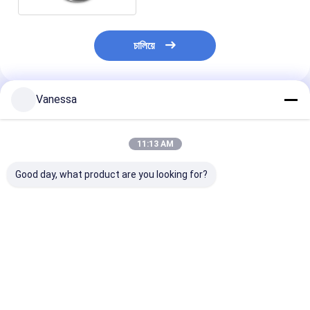
চালিয়ে
Vanessa
প্রস্তাবিত পণ্য
11:13 AM
Good day, what product are you looking for?
ট্রেলার এয়ার স্প্রিং এসএএফ
ট্রেলার এয়ার স্প্রিং নিউওয়ে
ট্রেলার এয়ার স্প্রিং
2923 AR211/AR212
21215632
2618V 3.229.0
AR219/AR313
RVIBERTOJA
Contitech 40
2.229.0003.00
45402002 DAF
Firestone W0
2.229.2103.00
1384273 GRANNING
0756 1T17BS-
ভালো দাম
ভালো দাম
ভালো দাম
2.229.2403.00
15635 VKNTECH
Goodyear 1R1
2.229.2603.00 K661B
1K6345 দ্বারা প্রতিস্থাপিত
ফিনিক্স 1DK22E9 