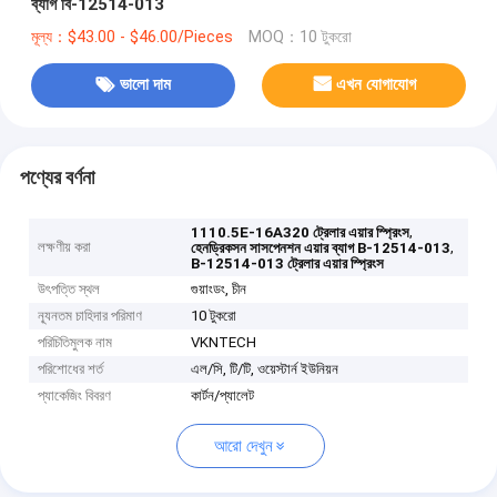
ব্যাগ বি-12514-013
মূল্য：$43.00 - $46.00/Pieces
MOQ：10 টুকরো
ভালো দাম
এখন যোগাযোগ
পণ্যের বর্ণনা
,
1110.5E-16A320 ট্রেলার এয়ার স্প্রিংস
লক্ষণীয় করা
,
হেনড্রিকসন সাসপেনশন এয়ার ব্যাগ B-12514-013
B-12514-013 ট্রেলার এয়ার স্প্রিংস
উৎপত্তি স্থল
গুয়াংডং, চীন
ন্যূনতম চাহিদার পরিমাণ
10 টুকরো
পরিচিতিমুলক নাম
VKNTECH
পরিশোধের শর্ত
এল/সি, টি/টি, ওয়েস্টার্ন ইউনিয়ন
প্যাকেজিং বিবরণ
কার্টন/প্যালেট
আরো দেখুন