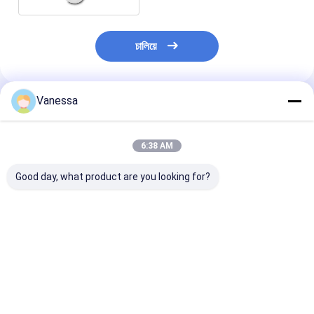
চালিয়ে
Vanessa
প্রস্তাবিত পণ্য
6:38 AM
Good day, what product are you looking for?
ট্রেলার এয়ার স্প্রিং এসএএফ
ট্রেলার এয়ার স্প্রিং নিউওয়ে
ট্রেলার এয়ার স্প্রিং
2923 AR211/AR212
21215632
2618V 3.229.0
AR219/AR313
RVIBERTOJA
Contitech 40
2.229.0003.00
45402002 DAF
Firestone W0
2.229.2103.00
1384273 GRANNING
0756 1T17BS-
ভালো দাম
ভালো দাম
ভালো দাম
2.229.2403.00
15635 VKNTECH
Goodyear 1R1
2.229.2603.00 K661B
1K6345 দ্বারা প্রতিস্থাপিত
ফিনিক্স 1DK22E9 