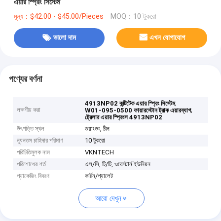
এয়ার স্প্রিং সিস্টেম
মূল্য：$42.00 - $45.00/Pieces
MOQ：10 টুকরো
ভালো দাম
এখন যোগাযোগ
পণ্যের বর্ণনা
,
4913NP02 কন্টিটেক এয়ার স্প্রিং সিস্টেম
লক্ষণীয় করা
,
W01-095-0500 ফায়ারস্টোন ট্রাক এয়ারব্যাগ
ট্রেলার এয়ার স্প্রিংস 4913NP02
উৎপত্তি স্থল
গুয়াংডং, চীন
ন্যূনতম চাহিদার পরিমাণ
10 টুকরো
পরিচিতিমুলক নাম
VKNTECH
পরিশোধের শর্ত
এল/সি, টি/টি, ওয়েস্টার্ন ইউনিয়ন
প্যাকেজিং বিবরণ
কার্টন/প্যালেট
আরো দেখুন