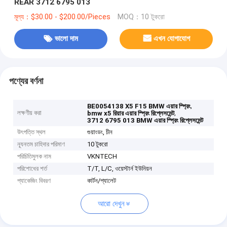
REAR 3712 6795 013
মূল্য：$30.00 - $200.00/Pieces
MOQ：10 টুকরো
ভালো দাম
এখন যোগাযোগ
পণ্যের বর্ণনা
,
BE0054138 X5 F15 BMW এয়ার স্প্রিং
লক্ষণীয় করা
,
bmw x5 রিয়ার এয়ার স্প্রিং রিপ্লেসমেন্ট
3712 6795 013 BMW এয়ার স্প্রিং রিপ্লেসমেন্ট
উৎপত্তি স্থল
গুয়াংডং, চীন
ন্যূনতম চাহিদার পরিমাণ
10 টুকরো
পরিচিতিমুলক নাম
VKNTECH
পরিশোধের শর্ত
T/T, L/C, ওয়েস্টার্ন ইউনিয়ন
প্যাকেজিং বিবরণ
কার্টন/প্যালেট
আরো দেখুন