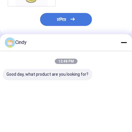
চালিয়ে
Cindy
প্রস্তাবিত পণ্য
12:48 PM
Good day, what product are you looking for?
OEM BMW F01 F02
37206859714 BMW
BMW E61 এয়ার রা
F11 এয়ার সাসপেনশন
X5 E70 এয়ার সাসপেনশন
কম্প্রেসার পাম্প
কম্প্রেসার 37206789450
কম্প্রেসার 37206789938
37206792855
37206864215
37226775479
প্রতিস্থাপন
ভালো দাম
ভালো দাম
ভালো দাম