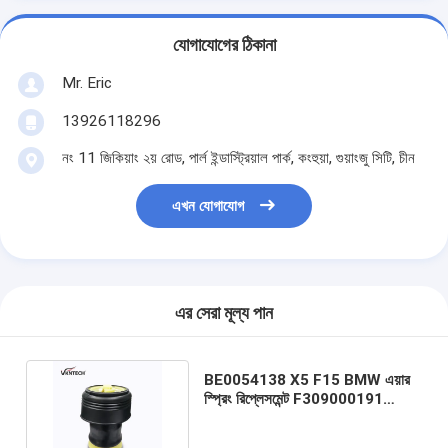
যোগাযোগের ঠিকানা
Mr. Eric
13926118296
নং 11 জিকিয়াং ২য় রোড, পার্ল ইন্ডাস্ট্রিয়াল পার্ক, কংহুয়া, গুয়াংজু সিটি, চীন
এখন যোগাযোগ
এর সেরা মূল্য পান
BE0054138 X5 F15 BMW এয়ার
স্প্রিং রিপ্লেসমেন্ট F309000191
REAR 3712 6795 013