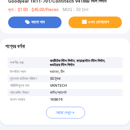
Goodyear 1R11-701/Contitech 941MB স্টিল পিস্টন
মূল্য：$1.00 - $45.00/Pieces
MOQ：50 টুকরা
ভালো দাম
এখন যোগাযোগ
পণ্যের বর্ণনা
,
,
কনটিটেক স্টিল পিস্টন
ফায়ারস্টোন স্টিল পিস্টন
লক্ষণীয় করা
গুডইয়ার স্টিল পিস্টন
উৎপত্তি স্থল
গুয়াংডং, চীন
ন্যূনতম চাহিদার পরিমাণ
50 টুকরা
পরিচিতিমুলক নাম
VKNTECH
প্যাকেজিং বিবরণ
কার্টন/প্যালেট
মডেল নম্বার
1K8619
আরো দেখুন