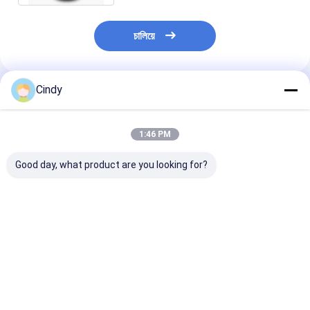
চালিয়ে
Cindy
প্রস্তাবিত পণ্য
1:46 PM
Good day, what product are you looking for?
ট্রেলার এয়ার স্প্রিং এসএএফ
ট্রেলার এয়ার স্প্রিং নিউওয়ে
ট্রেলার এয়ার স্প্রিং
2923 AR211/AR212
21215632
2618V 3.229.0
AR219/AR313
RVIBERTOJA
Contitech 40
2.229.0003.00
45402002 DAF
Firestone W0
2.229.2103.00
1384273 GRANNING
0756 1T17BS-
ভালো দাম
ভালো দাম
ভালো দাম
2.229.2403.00
15635 VKNTECH
Goodyear 1R1
2.229.2603.00 K661B
1K6345 দ্বারা প্রতিস্থাপিত
ফিনিক্স 1DK22E9 
REPLACE B
VKNTECH দ্বারা