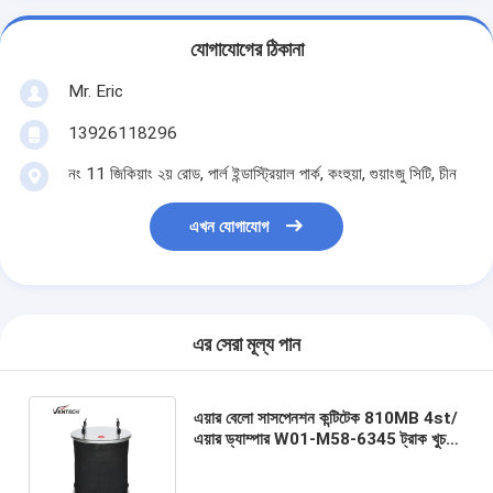
যোগাযোগের ঠিকানা
Mr. Eric
13926118296
নং 11 জিকিয়াং ২য় রোড, পার্ল ইন্ডাস্ট্রিয়াল পার্ক, কংহুয়া, গুয়াংজু সিটি, চীন
এখন যোগাযোগ
এর সেরা মূল্য পান
এয়ার বেলো সাসপেনশন কন্টিটেক 810MB 4st/
এয়ার ড্যাম্পার W01-M58-6345 ট্রাক খুচরা
যন্ত্রাংশ 1R14-059 Goodyea
21215632r