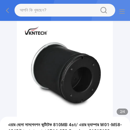
2
/
4
এয়ার বেলো সাসপেনশন কন্টিটেক 810MB 4st/ এয়ার ড্যাম্পার W01-M58-