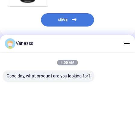
চালিয়ে
Vanessa
প্রস্তাবিত পণ্য
4:00 AM
Good day, what product are you looking for?
ট্রেলার এয়ার স্প্রিং এসএএফ
ট্রেলার এয়ার স্প্রিং নিউওয়ে
ট্রেলার এয়ার স্প্রিং
2923 AR211/AR212
21215632
2618V 3.229.0
AR219/AR313
RVIBERTOJA
Contitech 40
2.229.0003.00
45402002 DAF
Firestone W0
2.229.2103.00
1384273 GRANNING
0756 1T17BS-
ভালো দাম
ভালো দাম
ভালো দাম
2.229.2403.00
15635 VKNTECH
Goodyear 1R1
2.229.2603.00 K661B
1K6345 দ্বারা প্রতিস্থাপিত
ফিনিক্স 1DK22E9 