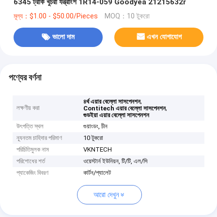
6345 ট্রাক খুচরা যন্ত্রাংশ 1R14-059 Goodyea 21215632r
মূল্য：$1.00 - $50.00/Pieces
MOQ：10 টুকরো
ভালো দাম
এখন যোগাযোগ
পণ্যের বর্ণনা
,
৪র্থ এয়ার বেল্লো সাসপেনশন
লক্ষণীয় করা
,
Contitech এয়ার বেল্লো সাসপেনশন
গুডইয়া এয়ার বেল্লো সাসপেনশন
উৎপত্তি স্থল
গুয়াংডং, চীন
ন্যূনতম চাহিদার পরিমাণ
10 টুকরো
পরিচিতিমুলক নাম
VKNTECH
পরিশোধের শর্ত
ওয়েস্টার্ন ইউনিয়ন, টি/টি, এল/সি
প্যাকেজিং বিবরণ
কার্টন/প্যালেট
আরো দেখুন