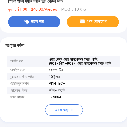
স্প্রিং পার্টস ম্যাক ট্রাক দুটি বোল্টের জন্য
মূল্য：$1.00 - $40.00/Pieces
MOQ：10 টুকরো
ভালো দাম
এখন যোগাযোগ
পণ্যের বর্ণনা
,
এয়ার বেলুন এয়ার সাসপেনশন স্প্রিং পার্টস
লক্ষণীয় করা
W01-681-9084 এয়ার সাসপেনশন স্প্রিং পার্টস
উৎপত্তি স্থল
গুয়াংডং, চীন
ন্যূনতম চাহিদার পরিমাণ
10 টুকরো
পরিচিতিমুলক নাম
VKNTECH
প্যাকেজিং বিবরণ
কার্টন/প্যালেট
মডেল নম্বার
1K9084
আরো দেখুন