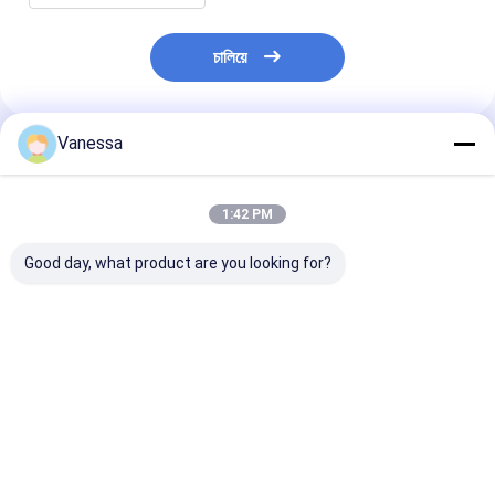
চালিয়ে
Vanessa
প্রস্তাবিত পণ্য
1:42 PM
Good day, what product are you looking for?
ট্রেলার এয়ার স্প্রিং এসএএফ
ট্রেলার এয়ার স্প্রিং নিউওয়ে
ট্রেলার এয়ার স্প্রিং
2923 AR211/AR212
21215632
2618V 3.229.0
AR219/AR313
RVIBERTOJA
Contitech 40
2.229.0003.00
45402002 DAF
Firestone W0
2.229.2103.00
1384273 GRANNING
0756 1T17BS-
ভালো দাম
ভালো দাম
ভালো দাম
2.229.2403.00
15635 VKNTECH
Goodyear 1R1
2.229.2603.00 K661B
1K6345 দ্বারা প্রতিস্থাপিত
ফিনিক্স 1DK22E9 
REPLACE B
VKNTECH দ্বারা