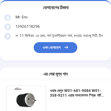
যোগাযোগের ঠিকানা
Mr. Eric
13926118296
নং 11 জিকিয়াং ২য় রোড, পার্ল ইন্ডাস্ট্রিয়াল পার্ক, কংহুয়া, গুয়াংজু সিটি, চীন
এখন যোগাযোগ
এর সেরা মূল্য পান
এয়ার বেলুন W01-681-9084 W01-
358-9211 এয়ার সাসপেনশন স্প্রিং পার্টস
ম্যাক ট্রাক দুটি বোল্টের জন্য