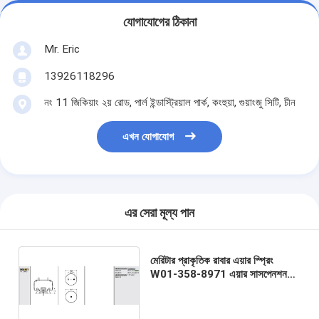
যোগাযোগের ঠিকানা
Mr. Eric
13926118296
নং 11 জিকিয়াং ২য় রোড, পার্ল ইন্ডাস্ট্রিয়াল পার্ক, কংহুয়া, গুয়াংজু সিটি, চীন
এখন যোগাযোগ
এর সেরা মূল্য পান
মেরিটার প্রাকৃতিক রাবার এয়ার স্প্রিং
W01-358-8971 এয়ার সাসপেনশন
স্প্রিং পার্টস জন্য OEM পিস্টন
অ্যালুমিনিয়াম W01-358-8972