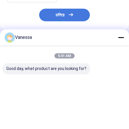
চালিয়ে
Vanessa
প্রস্তাবিত পণ্য
5:41 AM
Good day, what product are you looking for?
ট্রেলার এয়ার স্প্রিং এসএএফ
ট্রেলার এয়ার স্প্রিং নিউওয়ে
ট্রেলার এয়ার স্প্রিং
2923 AR211/AR212
21215632
2618V 3.229.0
AR219/AR313
RVIBERTOJA
Contitech 40
2.229.0003.00
45402002 DAF
Firestone W0
2.229.2103.00
1384273 GRANNING
0756 1T17BS-
ভালো দাম
ভালো দাম
ভালো দাম
2.229.2403.00
15635 VKNTECH
Goodyear 1R1
2.229.2603.00 K661B
1K6345 দ্বারা প্রতিস্থাপিত
ফিনিক্স 1DK22E9 
REPLACE B
VKNTECH দ্বারা