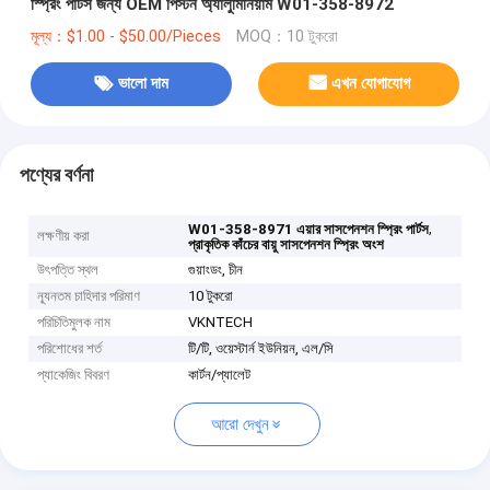
স্প্রিং পার্টস জন্য OEM পিস্টন অ্যালুমিনিয়াম W01-358-8972
মূল্য：$1.00 - $50.00/Pieces
MOQ：10 টুকরো
ভালো দাম
এখন যোগাযোগ
পণ্যের বর্ণনা
,
W01-358-8971 এয়ার সাসপেনশন স্প্রিং পার্টস
লক্ষণীয় করা
প্রাকৃতিক কাঁচের বায়ু সাসপেনশন স্প্রিং অংশ
উৎপত্তি স্থল
গুয়াংডং, চীন
ন্যূনতম চাহিদার পরিমাণ
10 টুকরো
পরিচিতিমুলক নাম
VKNTECH
পরিশোধের শর্ত
টি/টি, ওয়েস্টার্ন ইউনিয়ন, এল/সি
প্যাকেজিং বিবরণ
কার্টন/প্যালেট
আরো দেখুন