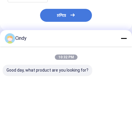
চালিয়ে
Cindy
প্রস্তাবিত পণ্য
10:32 PM
Good day, what product are you looking for?
ট্রেলার এয়ার স্প্রিং এসএএফ
ট্রেলার এয়ার স্প্রিং নিউওয়ে
ট্রেলার এয়ার স্প্রিং
2923 AR211/AR212
21215632
2618V 3.229.0
AR219/AR313
RVIBERTOJA
Contitech 40
2.229.0003.00
45402002 DAF
Firestone W0
2.229.2103.00
1384273 GRANNING
0756 1T17BS-
ভালো দাম
ভালো দাম
ভালো দাম
2.229.2403.00
15635 VKNTECH
Goodyear 1R1
2.229.2603.00 K661B
1K6345 দ্বারা প্রতিস্থাপিত
ফিনিক্স 1DK22E9 
REPLACE B
VKNTECH দ্বারা