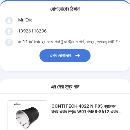
যোগাযোগের ঠিকানা
Mr. Eric
13926118296
নং 11 জিকিয়াং ২য় রোড, পার্ল ইন্ডাস্ট্রিয়াল পার্ক, কংহুয়া, গুয়াংজু সিটি, চীন
এখন যোগাযোগ
এর সেরা মূল্য পান
CONTITECH 4022 N P05 ন্যাচারাল
রাবার এয়ার স্প্রিং W01-M58-8612 এয়ার
সাসপেনশন স্প্রিং SAF টাইপ 2619 V
3.229.003