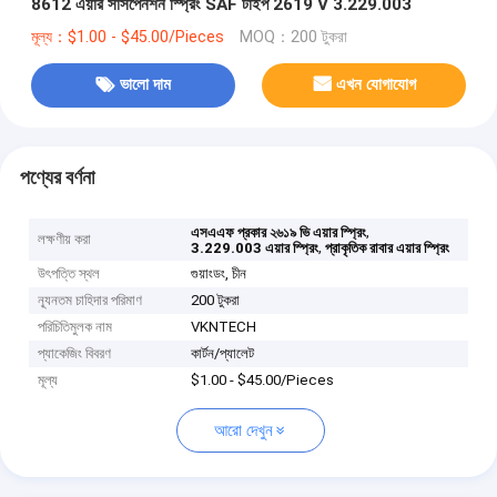
8612 এয়ার সাসপেনশন স্প্রিং SAF টাইপ 2619 V 3.229.003
মূল্য：$1.00 - $45.00/Pieces
MOQ：200 টুকরা
ভালো দাম
এখন যোগাযোগ
পণ্যের বর্ণনা
,
এসএএফ প্রকার ২৬১৯ ভি এয়ার স্প্রিং
লক্ষণীয় করা
,
3.229.003 এয়ার স্প্রিং
প্রাকৃতিক রাবার এয়ার স্প্রিং
উৎপত্তি স্থল
গুয়াংডং, চীন
ন্যূনতম চাহিদার পরিমাণ
200 টুকরা
পরিচিতিমুলক নাম
VKNTECH
প্যাকেজিং বিবরণ
কার্টন/প্যালেট
মূল্য
$1.00 - $45.00/Pieces
আরো দেখুন