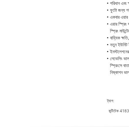
পরিধান এবং 
ফুটো জন্য শ
একবার এয়ার 
এয়ার স্প্রি
স্প্রিং মাউন
বাহ্যিক ক্ষতি
নতুন ইউনিট ই
ইনস্টলেশনের 
লেভেলিং ভাল
স্প্রিংসে বা
নিষ্কাশন ভা
ট্যাগ:
কন্টিটেক 4183