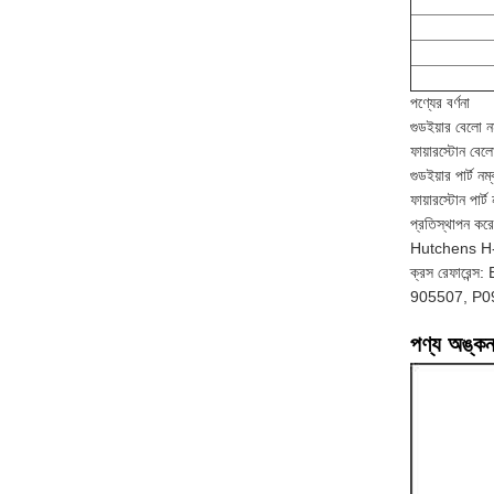
পণ্যের বর্ণনা
গুডইয়ার বেলো
ফায়ারস্টোন ব
গুডইয়ার পার্ট
ফায়ারস্টোন প
প্রতিস্থাপন
Hutchens H
ক্রস রেফারে
905507, P0
পণ্য অঙ্ক