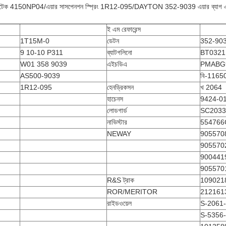
 কন্টিটেক 4150NP04/এয়ার সাসপেনশন স্প্রিং 1R12-095/DAYTON 352-9039 এয়ার ব্যাগ এয
ই এম রেফারেন্স
1T15M-0
ডেটন
352-90
9 10-10 P311
ব্যাটগলিনো
BT0321
W01 358 9039
এইচডিএ
PMABG
AS500-9039
বি-1165
1R12-095
হেনড্রিকসন
খ 2064
হাচেনস
9424-01
লোডগার্ড
SC2033
নাভিস্টার
554766
NEWAY
905570
905570
900441
905570
R&S ট্রাক
109021
ROR/MERITOR
212161
রাইডওয়েল
S-2061
S-5356