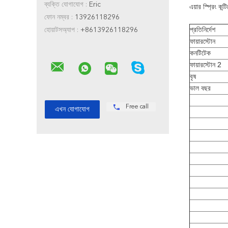
ব্যক্তি যোগাযোগ :
Eric
এয়ার স্প্রিং
ফোন নম্বর :
13926118296
প্রতিনির্দেশ
হোয়াটসঅ্যাপ :
+8613926118296
ফায়ারস্টোন
কনটিটেক
ফায়ারস্টোন 2
বৃষ
ভাল বছর
Free call