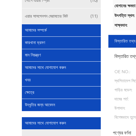
পোর্শে এয়ার স্প্রিং
(10)
যোগানের ক্ষমতা
উৎপত্তি স্থল:
এয়ার সাসপেনশন মেরামতের কিট
(11)
সাক্ষ্যদান:
আমাদের সম্পর্কে
বিস্তারিত তথ্য
কারখানা ভ্রমণ
মান নিয়ন্ত্রণ
বিস্তারিত তথ্
আমাদের সাথে যোগাযোগ করুন
OE NO.:
খবর
স্থগিতাদেশ সিস
গাড়ির মডেল:
ক্ষেত্রে
দামের শর্ত:
উদ্ধৃতির জন্য আবেদন
উপাদান:
বিশেষভাবে তুলে
আমাদের সাথে যোগাযোগ করুন
পণ্যের বর্ণনা