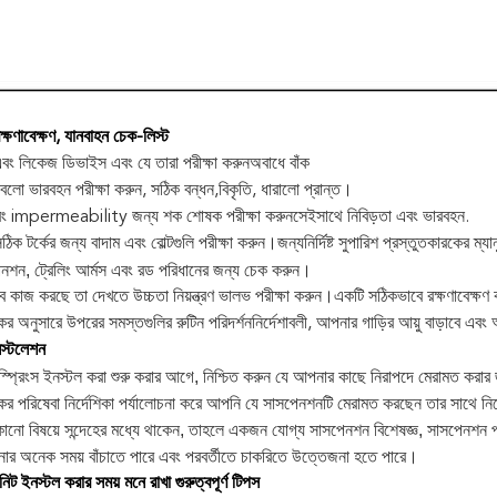
রক্ষণাবেক্ষণ, যানবাহন চেক-লিস্ট
এবং লিকেজ ডিভাইস এবং যে তারা পরীক্ষা করুন
অবাধে বাঁক
বেলো ভারবহন পরীক্ষা করুন, সঠিক বন্ধন,
বিকৃতি, ধারালো প্রান্ত।
ং impermeability জন্য শক শোষক পরীক্ষা করুন
সেইসাথে নিবিড়তা এবং ভারবহন.
 সঠিক টর্কের জন্য বাদাম এবং বোল্টগুলি পরীক্ষা করুন।জন্য
নির্দিষ্ট সুপারিশ প্রস্তুতকারকের ম্যা
েনশন, ট্রেলিং আর্মস এবং রড পরিধানের জন্য চেক করুন।
 কাজ করছে তা দেখতে উচ্চতা নিয়ন্ত্রণ ভালভ পরীক্ষা করুন।
একটি সঠিকভাবে রক্ষণাবেক্ষণ 
ের অনুসারে উপরের সমস্তগুলির রুটিন পরিদর্শন
নির্দেশাবলী, আপনার গাড়ির আয়ু বাড়াবে এব
ইনস্টলেশন
্প্রিংস ইনস্টল করা শুরু করার আগে, নিশ্চিত করুন যে আপনার কাছে নিরাপদে মেরামত করার জ
কের পরিষেবা নির্দেশিকা পর্যালোচনা করে আপনি যে সাসপেনশনটি মেরামত করছেন তার সাথে 
নো বিষয়ে সন্দেহের মধ্যে থাকেন, তাহলে একজন যোগ্য সাসপেনশন বিশেষজ্ঞ, সাসপেনশন প্রস
ার অনেক সময় বাঁচাতে পারে এবং পরবর্তীতে চাকরিতে উত্তেজনা হতে পারে।
ট ইনস্টল করার সময় মনে রাখা গুরুত্বপূর্ণ টিপস