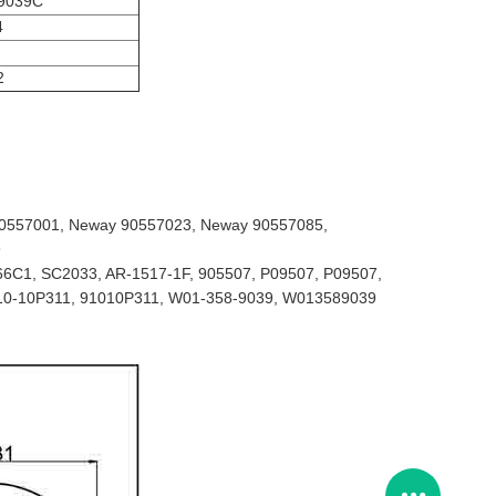
9039C
4
2
ay 90557001, Neway 90557023, Neway 90557085,
9
54766C1, SC2033, AR-1517-1F, 905507, P09507, P09507,
 910-10P311, 91010P311, W01-358-9039, W013589039