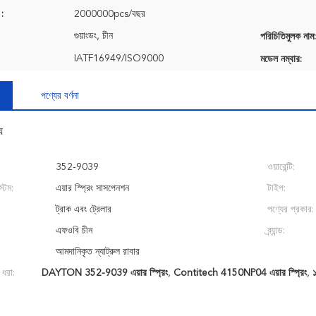
 :
2000000pcs/বছর
গুয়াংডং, চীন
পরিচিতিমুলক নাম:
IATF16949/ISO9000
মডেল নম্বার:
পণ্যের বর্ণনা
য
352-9039
ওয়ারেন্টি:
্টেম:
এয়ার স্প্রিং সাসপেনশন
টাইপ:
ট্রাক এবং ট্রেলার
পণ্যের প্রকার:
এফওবি চীন
ব্র্যান্ড:
আমদানিকৃত ন্যাট্রুল রাবার
 ধরা:
DAYTON 352-9039 এয়ার স্প্রিং
,
Contitech 4150NP04 এয়ার স্প্রিং
,
১