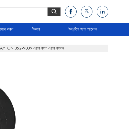
াযোগ করুন
ভিআর
উদ্ধৃতির জন্য আবেদন
/DAYTON 352-9039 এয়ার ব্যাগ এয়ার ব্যালন