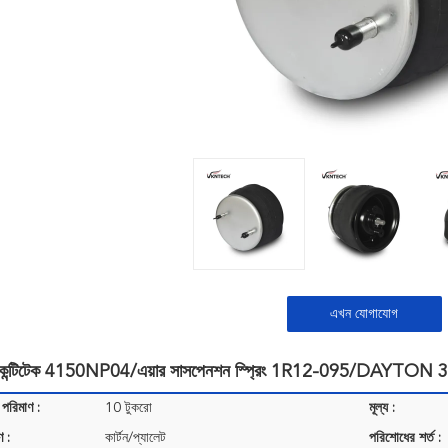
এখন যোগাযোগ
রিং কন্টিটেক 4150NP04/এয়ার সাসপেনশন স্প্রিং 1R12-095/DAYTON 352
 পরিমাণ :
10 টুকরো
মূল্য :
ণ :
কার্টন/প্যালেট
পরিশোধের শর্ত :