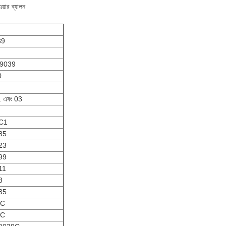
়ার ব্যালন
39
9039
0
 এবং 03
C1
85
23
99
11
8
35
-C
-C