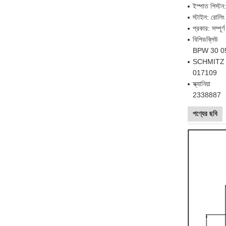
ইস্পাত পিস্
স্টাইল: রোল
প্রকার: সম্পূর্
বিপিডব্লিউ
BPW 30 05
SCHMITZ
017109
স্ক্যানিয়া
2338887
পণ্যের ছবি