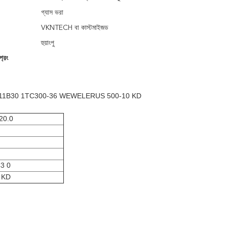
গ্যাস ভরা
VKNTECH বা কাস্টমাইজড
হুয়াংপু
রিং
p D11B30 1TC300-36 WEWELERUS 500-10 KD
20.0
3 0
 KD