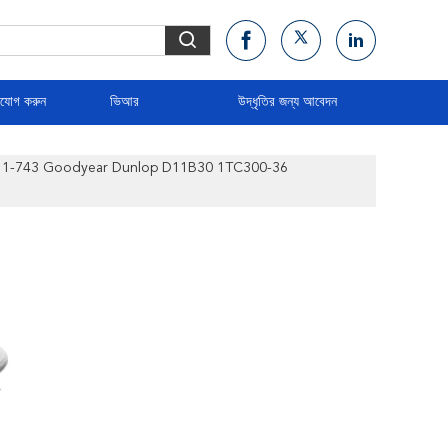
াযোগ করুন
ভিআর
উদ্ধৃতির জন্য আবেদন
1R11-743 Goodyear Dunlop D11B30 1TC300-36