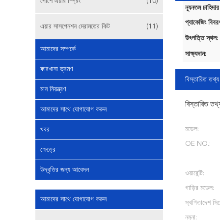
পোর্শে এয়ার স্প্রিং
(10)
ন্যূনতম চাহিদার
প্যাকেজিং বিবর
এয়ার সাসপেনশন মেরামতের কিট
(11)
উৎপত্তি স্থল:
আমাদের সম্পর্কে
সাক্ষ্যদান:
কারখানা ভ্রমণ
বিস্তারিত তথ্য
মান নিয়ন্ত্রণ
বিস্তারিত তথ্
আমাদের সাথে যোগাযোগ করুন
মডেল:
খবর
OE NO.:
ক্ষেত্রে
উদ্ধৃতির জন্য আবেদন
ওয়ারেন্টি:
গাড়ির মডেল:
আমাদের সাথে যোগাযোগ করুন
স্থগিতাদেশ সিস
নমুনা: