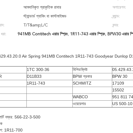
আমদানিকৃত প্রাকৃতিক রাবার
অপারেশন:
স্ট্যান্ডার্ড প্যাকিং বা কাস্টমাইজড
ব্র্যান্ড:
়াদ:
T/T&amp;L/C
বন্দর:
 ধরা:
941MB Contitech এয়ার স্প্রিং
,
1R11-743 এয়ার স্প্রিং
,
BPW30 এয়ার স্প্
29.43.20.0 Air Spring 941MB Contitech 1R11-743 Goodyear Dunlo
1TC 300-36
বিপিডব্লিউ
05.429.43.
R
D11B33
BPW প্রকার
BPW 30
1R11-743
SCHMITZ
17109
15502
WABCO
951 811 74
ওয়েয়েলার
US 500-10
পার্ট নম্বর: 566-22-3-500
িক
বেশ: 1R11-700