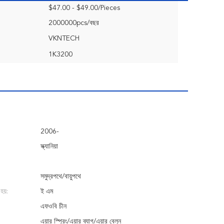
$47.00 - $49.00/Pieces
2000000pcs/বছর
VKNTECH
1K3200
2006-
স্ক্যানিয়া
সমুদ্রপথে/বায়ুপথে
হয়:
ই এম
এফওবি চীন
এয়ার স্প্রিং/এয়ার ব্যাগ/এয়ার বেলুন