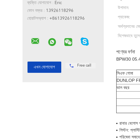
ব্যক্তি যোগাযোগ :
Eric
উপাদান:
ফোন নম্বর :
13926118296
প্যাকেজ:
হোয়াটসঅ্যাপ :
+8613926118296
অর্থপ্রদানের মেয
বিশেষভাবে তুলে
পণ্যের বর্ণনা
BPW30 05.4
Free call
সিএফ গোমা
DUNLOP F
ভাল বছর
রাবার বেলোস 
পিস্টন: প্লাস্ট
পরিষেবা সমা