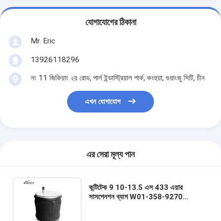
যোগাযোগের ঠিকানা
Mr. Eric
13926118296
নং 11 জিকিয়াং ২য় রোড, পার্ল ইন্ডাস্ট্রিয়াল পার্ক, কংহুয়া, গুয়াংজু সিটি, চীন
এখন যোগাযোগ
এর সেরা মূল্য পান
কন্টিটেক 9 10-13.5 এস 433 এয়ার
সাসপেনশন ব্যাগ W01-358-9270
ফায়ারস্টোন 1R13-077 1R13-102
1R13-119 গুডইয়ার