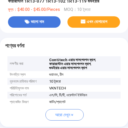
ফায়ারস্টোন 1R13-077 1R13-102 1R13-119 গুডইয়ার
মূল্য：$40.00 - $45.00/Pieces
MOQ：10 টুকরো
ভালো দাম
এখন যোগাযোগ
পণ্যের বর্ণনা
,
Contitech এয়ার সাসপেনশন ব্যাগ
লক্ষণীয় করা
,
ফায়ারস্টোন এয়ার সাসপেনশন ব্যাগ
গুডইয়ার এয়ার সাসপেনশন ব্যাগ
উৎপত্তি স্থল
গুয়াংডং, চীন
ন্যূনতম চাহিদার পরিমাণ
10 টুকরো
পরিচিতিমুলক নাম
VKNTECH
পরিশোধের শর্ত
এল/সি, টি/টি, ওয়েস্টার্ন ইউনিয়ন
প্যাকেজিং বিবরণ
কার্টন/প্যালেট
আরো দেখুন