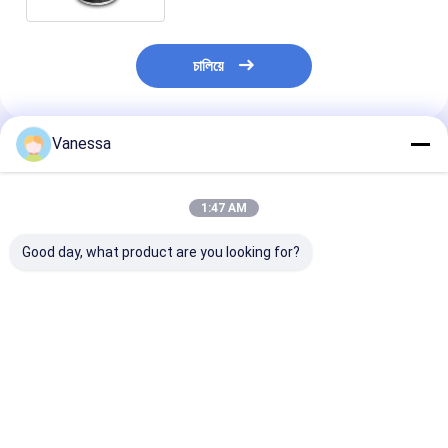
চালিয়ে
Vanessa
প্রস্তাবিত পণ্য
1:47 AM
Good day, what product are you looking for?
ট্রেলার এয়ার স্প্রিং এসএএফ
ট্রেলার এয়ার স্প্রিং নিউওয়ে
ট্রেলার এয়ার স্প্রিং
2923 AR211/AR212
21215632
2618V 3.229.0
AR219/AR313
RVIBERTOJA
Contitech 40
2.229.0003.00
45402002 DAF
Firestone W0
2.229.2103.00
1384273 GRANNING
0756 1T17BS-
ভালো দাম
ভালো দাম
ভালো দাম
2.229.2403.00
15635 VKNTECH
Goodyear 1R1
2.229.2603.00 K661B
1K6345 দ্বারা প্রতিস্থাপিত
ফিনিক্স 1DK22E9 