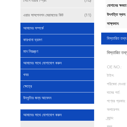
পোর্শে এয়ার স্প্রিং
(10)
যোগানের ক্ষমতা
উৎপত্তি স্থল:
এয়ার সাসপেনশন মেরামতের কিট
(11)
সাক্ষ্যদান:
আমাদের সম্পর্কে
বিস্তারিত তথ্য
কারখানা ভ্রমণ
মান নিয়ন্ত্রণ
বিস্তারিত তথ্
আমাদের সাথে যোগাযোগ করুন
OE NO.:
খবর
টাইপ:
পরিষেবা দেওয়া 
ক্ষেত্রে
দামের শর্ত:
উদ্ধৃতির জন্য আবেদন
পণ্যের প্রকার:
অপারেশন:
আমাদের সাথে যোগাযোগ করুন
ব্র্যান্ড:
বন্দর: