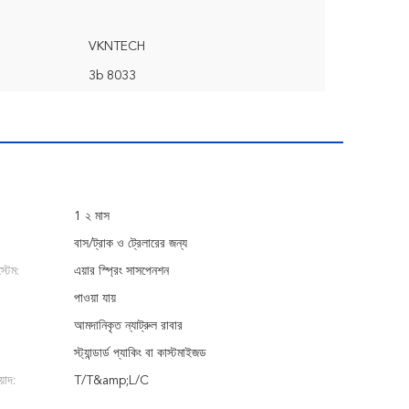
VKNTECH
3b 8033
1 ২ মাস
বাস/ট্রাক ও ট্রেলারের জন্য
্টেম:
এয়ার স্প্রিং সাসপেনশন
পাওয়া যায়
আমদানিকৃত ন্যাট্রুল রাবার
স্ট্যান্ডার্ড প্যাকিং বা কাস্টমাইজড
়াদ:
T/T&amp;L/C