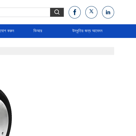
াযোগ করুন
ভিআর
উদ্ধৃতির জন্য আবেদন