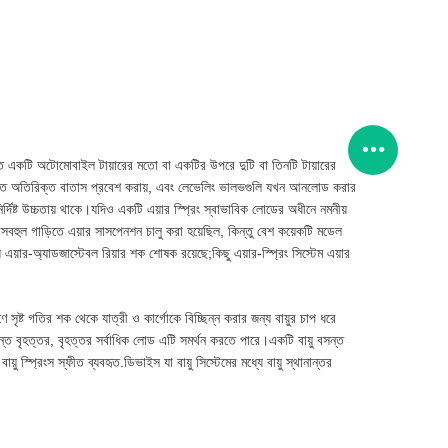
খতে একটি অটোমোবাইল টায়ারের মতো বা একটির উপরে দুটি বা তিনটি টায়ারের
লোতে অতিরিক্ত বাতাস প্রবেশ করায়, এবং লেভেলিং ভালভগুলি যখন আনলোড করার
ষ্ট উচ্চতায় থাকে।যদিও একটি এয়ার স্প্রিং স্বাভাবিক লোডের অধীনে নমনীয়
সবহুল গাড়িতে এয়ার সাসপেনশন চালু করা হয়েছিল, কিন্তু বেশ কয়েকটি মডেল
 এয়ার-অ্যাডজাস্টেবল রিয়ার শক শোষক রয়েছে;কিছু এয়ার-স্প্রিং সিস্টেম এয়ার
ৃষ্ট গতির শক থেকে যাত্রী ও কার্গোকে বিচ্ছিন্ন করার জন্য বায়ুর চাপ ধরে
ন্ত বৃহত্তর, বৃহত্তর সর্বাধিক লোড এটি সমর্থন করতে পারে।একটি বায়ু বসন্ত
ু স্প্রিংস স্ফীত ব্যবহৃত.ডিভাইস যা বায়ু সিস্টেমের মধ্যে বায়ু স্থানান্তর