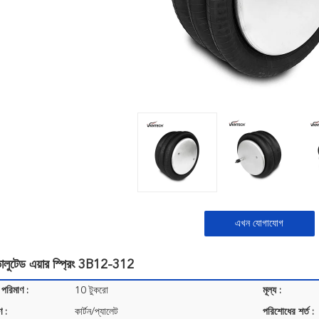
এখন যোগাযোগ
োলুটেড এয়ার স্প্রিং 3B12-312
 পরিমাণ :
10 টুকরো
মূল্য :
ণ :
কার্টন/প্যালেট
পরিশোধের শর্ত :