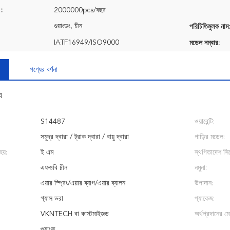
 :
2000000pcs/বছর
গুয়াংডং, চীন
পরিচিতিমুলক নাম:
IATF16949/ISO9000
মডেল নম্বার:
পণ্যের বর্ণনা
য
S14487
ওয়ারেন্টি:
সমুদ্র দ্বারা / ট্রাক দ্বারা / বায়ু দ্বারা
গাড়ির মডেল:
হয়:
ই এম
স্থগিতাদেশ সিস
এফওবি চীন
নমুনা:
এয়ার স্প্রিং/এয়ার ব্যাগ/এয়ার ব্যালন
উপাদান:
গ্যাস ভরা
প্যাকেজ:
VKNTECH বা কাস্টমাইজড
অর্থপ্রদানের মেয
গুয়াংজু