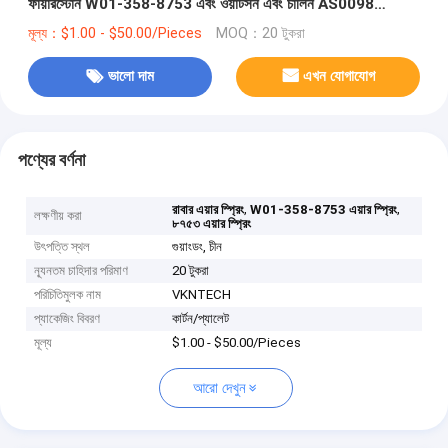
ফায়ারস্টোন W01-358-8753 এবং ওয়াটসন এবং চালিন AS0098
প্রতিস্থাপন করে
মূল্য：$1.00 - $50.00/Pieces
MOQ：20 টুকরা
ভালো দাম
এখন যোগাযোগ
পণ্যের বর্ণনা
,
,
রাবার এয়ার স্প্রিং
W01-358-8753 এয়ার স্প্রিং
লক্ষণীয় করা
৮৭৫৩ এয়ার স্প্রিং
উৎপত্তি স্থল
গুয়াংডং, চীন
ন্যূনতম চাহিদার পরিমাণ
20 টুকরা
পরিচিতিমুলক নাম
VKNTECH
প্যাকেজিং বিবরণ
কার্টন/প্যালেট
মূল্য
$1.00 - $50.00/Pieces
আরো দেখুন