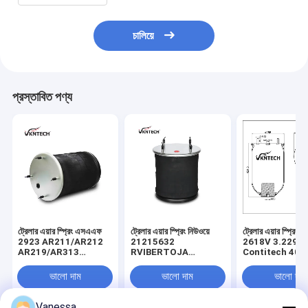
চালিয়ে
প্রস্তাবিত পণ্য
ট্রেলার এয়ার স্প্রিং এসএএফ
ট্রেলার এয়ার স্প্রিং নিউওয়ে
ট্রেলার এয়ার স্প্রিং
2923 AR211/AR212
21215632
2618V 3.229.0
AR219/AR313
RVIBERTOJA
Contitech 40
2.229.0003.00
45402002 DAF
Firestone W0
2.229.2103.00
1384273 GRANNING
0756 1T17BS-
ভালো দাম
ভালো দাম
ভালো দাম
2.229.2403.00
15635 VKNTECH
Goodyear 1R1
2.229.2603.00 K661B
1K6345 দ্বারা প্রতিস্থাপিত
ফিনিক্স 1DK22E9 
REPLACE B
VKNTECH দ্বারা
Vanessa